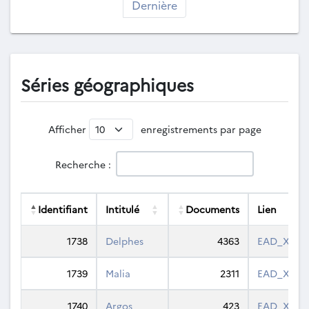
Dernière
Séries géographiques
Afficher
enregistrements par page
Recherche :
Identifiant
Intitulé
Documents
Lien
Identifiant
Intitulé
Documents
Lien
1738
Delphes
4363
EAD_XML
1739
Malia
2311
EAD_XML
1740
Argos
423
EAD_XML