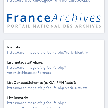
https://francearchives.gouv.fr/fr/inventaires/GREFA
Identify:
https://archimage.efa.gr/oai-fa.php?verb=Identify
List metadataPrefixes:
https://archimage.efa.gr/oai-fa.php?
verb=ListMetadataFormats
List ConceptSchemes (as OAI-PMH "sets"):
https://archimage.efa.gr/oai-fa.php?verb=ListSets
List Records:
https://archimage.efa.gr/oai-fa.php?
verb=ListRecords&metadataPrefix=oai_ead