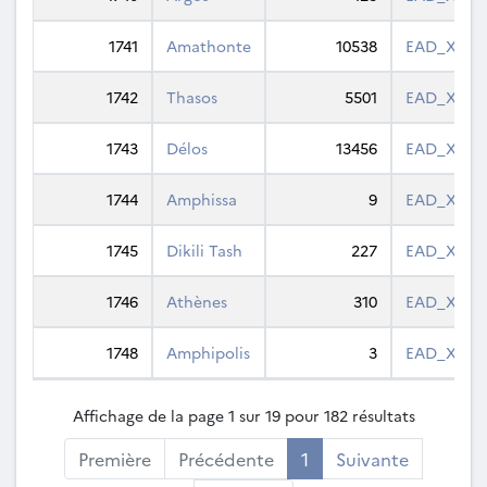
1741
Amathonte
10538
EAD_XML
1742
Thasos
5501
EAD_XML
1743
Délos
13456
EAD_XML
1744
Amphissa
9
EAD_XML
1745
Dikili Tash
227
EAD_XML
1746
Athènes
310
EAD_XML
1748
Amphipolis
3
EAD_XML
Affichage de la page 1 sur 19 pour 182 résultats
Première
Précédente
1
Suivante