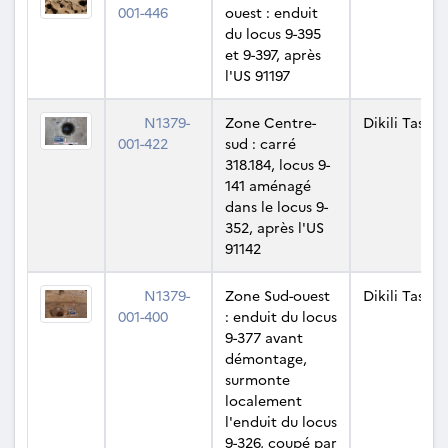
001-446
ouest : enduit
du locus 9-395
et 9-397, après
l'US 91197
N1379-
Zone Centre-
Dikili Tash
001-422
sud : carré
318.184, locus 9-
141 aménagé
dans le locus 9-
352, après l'US
91142
N1379-
Zone Sud-ouest
Dikili Tash
001-400
: enduit du locus
9-377 avant
démontage,
surmonte
localement
l'enduit du locus
9-326, coupé par