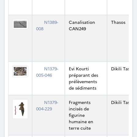
N1389-
Canalisation
Thasos
008
CAN249
N1379-
Evi Kourti
Dikili Tash
005-046
préparant des
prélèvements
de sédiments
N1379-
Fragments
Dikili Tash
004-229
incisés de
figurine
humaine en
terre cuite