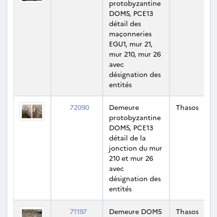
protobyzantine
DOM5, PCE13
détail des
maçonneries
EGU1, mur 21,
mur 210, mur 26
avec
désignation des
entités
72090
Demeure
Thasos
protobyzantine
DOM5, PCE13
détail de la
jonction du mur
210 et mur 26
avec
désignation des
entités
71197
Demeure DOM5
Thasos