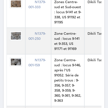
N1379-
Zones Centre-
Dikili Tash
001-333
sud et Sud-ouest
: locus 9-141 et 9-
338, US 91192 et
91195
N1379-
Zone Centre-
Dikili Tash
001-250
sud : locus 9-141
et 9-353, US
91171 et 91169
N1379-
Zone Centre-
Dikili Tash
001-159
sud : locus 9-146,
après l'US
91052. Série de
petits trous : 9-
356, 9-357, 9-
358, 9-359, 9-
360, 9-361, 9-362,
9-363