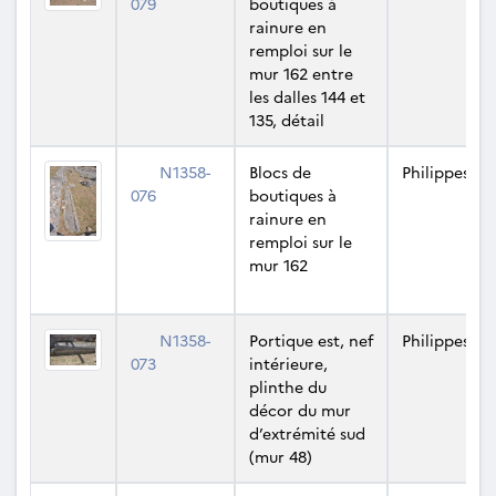
079
boutiques à
rainure en
remploi sur le
mur 162 entre
les dalles 144 et
135, détail
N1358-
Blocs de
Philippes
076
boutiques à
rainure en
remploi sur le
mur 162
N1358-
Portique est, nef
Philippes
073
intérieure,
plinthe du
décor du mur
d’extrémité sud
(mur 48)