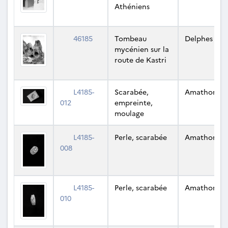
Athéniens
46185
Tombeau
Delphes
mycénien sur la
route de Kastri
L4185-
Scarabée,
Amathonte
012
empreinte,
moulage
L4185-
Perle, scarabée
Amathonte
008
L4185-
Perle, scarabée
Amathonte
010