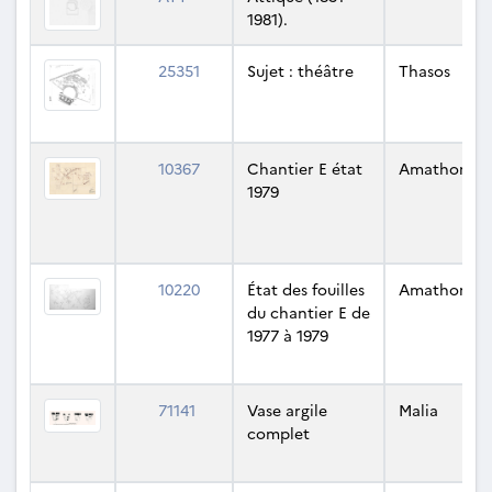
1981).
25351
Sujet : théâtre
Thasos
10367
Chantier E état
Amathonte
1979
10220
État des fouilles
Amathonte
du chantier E de
1977 à 1979
71141
Vase argile
Malia
complet