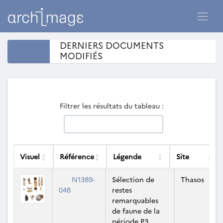
DERNIERS DOCUMENTS
MODIFIÉS
Filtrer les résultats du tableau :
Visuel
Référence
Légende
Site
Visuel
Référence
Légende
Site
N1389-
Sélection de
Thasos
048
restes
remarquables
de faune de la
période P3