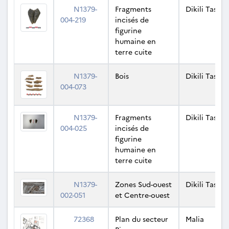
N1379-
Fragments
Dikili Tash
004-219
incisés de
figurine
humaine en
terre cuite
N1379-
Bois
Dikili Tash
004-073
N1379-
Fragments
Dikili Tash
004-025
incisés de
figurine
humaine en
terre cuite
N1379-
Zones Sud-ouest
Dikili Tash
002-051
et Centre-ouest
72368
Plan du secteur
Malia