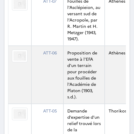
ATT-07
Fouilles de
Athènes
l'Asclépieion, au
versant sud de
l’Acropole, par
R. Martin et H.
Metzger (1943,
1947).
ATT-06
Proposition de
Athènes
vente à l’EFA
d’un terrain
pour procéder
aux fouilles de
l'Académie de
Platon (1903,
s.d.).
ATT-05
Demande
Thorikos
d’expertise d’un
relief trouvé lors
de la