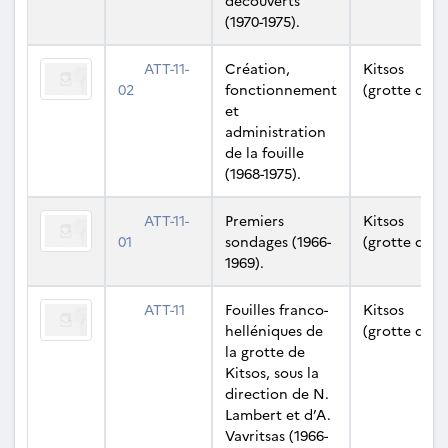
découverts
(1970-1975).
ATT-11-
Création,
Kitsos
02
fonctionnement
(grotte de)
et
administration
de la fouille
(1968-1975).
ATT-11-
Premiers
Kitsos
01
sondages (1966-
(grotte de)
1969).
ATT-11
Fouilles franco-
Kitsos
helléniques de
(grotte de)
la grotte de
Kitsos, sous la
direction de N.
Lambert et d’A.
Vavritsas (1966-