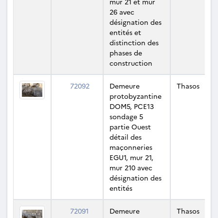
mur 21 et mur
26 avec
désignation des
entités et
distinction des
phases de
construction
72092
Demeure
Thasos
protobyzantine
DOM5, PCE13
sondage 5
partie Ouest
détail des
maçonneries
EGU1, mur 21,
mur 210 avec
désignation des
entités
72091
Demeure
Thasos