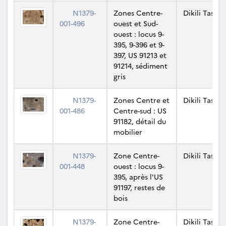
N1379-
Zones Centre-
Dikili Tash
001-496
ouest et Sud-
ouest : locus 9-
395, 9-396 et 9-
397, US 91213 et
91214, sédiment
gris
N1379-
Zones Centre et
Dikili Tash
001-486
Centre-sud : US
91182, détail du
mobilier
N1379-
Zone Centre-
Dikili Tash
001-448
ouest : locus 9-
395, après l'US
91197, restes de
bois
N1379-
Zone Centre-
Dikili Tash