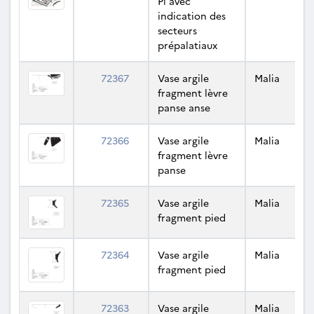
Pi avec
indication des
secteurs
prépalatiaux
72367
Vase argile
Malia
fragment lèvre
panse anse
72366
Vase argile
Malia
fragment lèvre
panse
72365
Vase argile
Malia
fragment pied
72364
Vase argile
Malia
fragment pied
72363
Vase argile
Malia