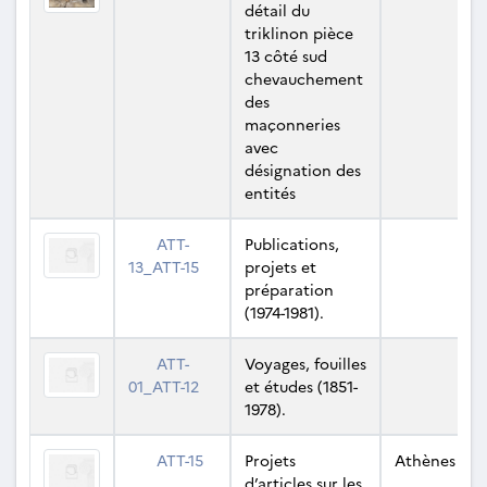
détail du
triklinon pièce
13 côté sud
chevauchement
des
maçonneries
avec
désignation des
entités
ATT-
Publications,
13_ATT-15
projets et
préparation
(1974-1981).
ATT-
Voyages, fouilles
01_ATT-12
et études (1851-
1978).
ATT-15
Projets
Athènes
d’articles sur les