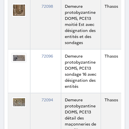
72098
Demeure
Thasos
protobyzantine
DOM5, PCE13
moitié Est avec
désignation des
entités et des
sondages
72096
Demeure
Thasos
protobyzantine
DOM5, PCE13
sondage 16 avec
désignation des
entités
72094
Demeure
Thasos
protobyzantine
DOM5, PCE13
détail des
maçonneries de