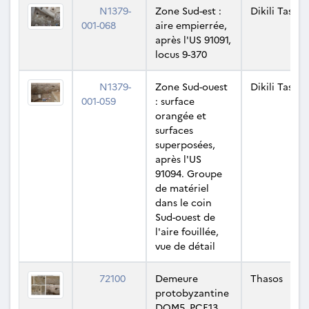
N1379-
Zone Sud-est :
Dikili Tash
001-068
aire empierrée,
après l'US 91091,
locus 9-370
N1379-
Zone Sud-ouest
Dikili Tash
001-059
: surface
orangée et
surfaces
superposées,
après l'US
91094. Groupe
de matériel
dans le coin
Sud-ouest de
l'aire fouillée,
vue de détail
72100
Demeure
Thasos
protobyzantine
DOM5, PCE13