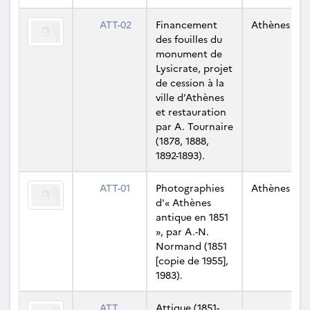
ATT-02
Financement
Athènes
des fouilles du
monument de
Lysicrate, projet
de cession à la
ville d’Athènes
et restauration
par A. Tournaire
(1878, 1888,
1892-1893).
ATT-01
Photographies
Athènes
d'« Athènes
antique en 1851
», par A.-N.
Normand (1851
[copie de 1955],
1983).
ATT
Attique (1851-