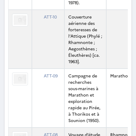
1978).
ATT-10
Couverture
aérienne des
forteresses de
l’Attique (Phylé ;
Rhamnonte ;
Aegosthènes ;
Éleuthères) [ca.
1963].
ATT-09
Campagne de
Marathon
recherches
sous-marines à
Marathon et
exploration
rapide au Pirée,
à Thorikos et à
Sounion (1950).
ATT-08
Voyage d’étude
Rhamnonte