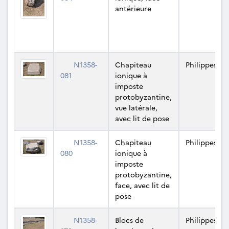
antérieure
N1358-
Chapiteau
Philippes
081
ionique à
imposte
protobyzantine,
vue latérale,
avec lit de pose
N1358-
Chapiteau
Philippes
080
ionique à
imposte
protobyzantine,
face, avec lit de
pose
N1358-
Blocs de
Philippes