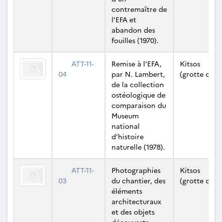
contremaître de
l’EFA et
abandon des
fouilles (1970).
ATT-11-
Remise à l’EFA,
Kitsos
04
par N. Lambert,
(grotte de)
de la collection
ostéologique de
comparaison du
Museum
national
d’histoire
naturelle (1978).
ATT-11-
Photographies
Kitsos
03
du chantier, des
(grotte de)
éléments
architecturaux
et des objets