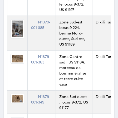
le locus 9-372,
US 91197
N1379-
Zone Sud-est :
Dikili Tash
001-385
locus 9-224,
berme Nord-
ouest, Sud-est,
US 91189
N1379-
Zone Centre-
Dikili Tash
001-363
sud : US 91184,
morceau de
bois minéralisé
et terre cuite-
vase
N1379-
Zone Sud-ouest
Dikili Tash
001-349
: locus 9-372, US
91177