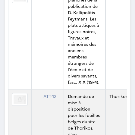
publication de
D. Kallipolitis-
Feytmans, Les
plats attiques à
figures noires,
Travaux et
mémoires des
anciens
membres
étrangers de
l’école et de
divers savants,
fasc. XIX (1974).
ATT-12
Demande de
Thorikos
mise à
disposition,
pour les fouilles
belges du site
de Thorikos,
d’un