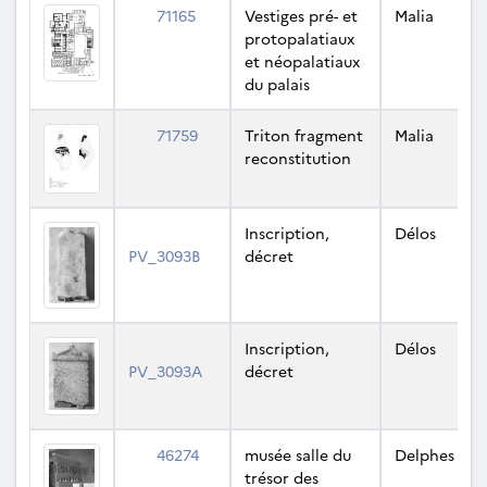
71165
Vestiges pré- et
Malia
protopalatiaux
et néopalatiaux
du palais
71759
Triton fragment
Malia
reconstitution
Inscription,
Délos
PV_3093B
décret
Inscription,
Délos
PV_3093A
décret
46274
musée salle du
Delphes
trésor des