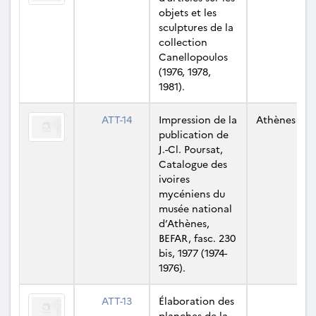
objets et les
sculptures de la
collection
Canellopoulos
(1976, 1978,
1981).
ATT-14
Impression de la
Athènes
publication de
J.-Cl. Poursat,
Catalogue des
ivoires
mycéniens du
musée national
d’Athènes,
BEFAR, fasc. 230
bis, 1977 (1974-
1976).
ATT-13
Élaboration des
planches de la