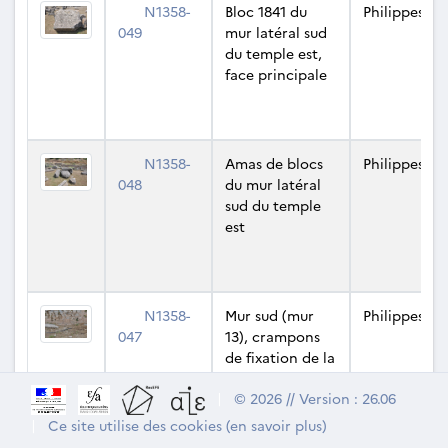
N1358-
Bloc 1841 du
Philippes
049
mur latéral sud
du temple est,
face principale
N1358-
Amas de blocs
Philippes
048
du mur latéral
sud du temple
est
N1358-
Mur sud (mur
Philippes
047
13), crampons
de fixation de la
plinthe
|
© 2026 // Version : 26.06
intérieure
|
Ce site utilise des cookies (en savoir plus)