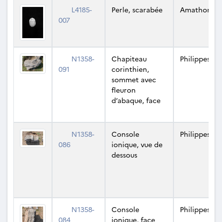
L4185-
Perle, scarabée
Amathonte
007
N1358-
Chapiteau
Philippes
091
corinthien,
sommet avec
fleuron
d’abaque, face
N1358-
Console
Philippes
086
ionique, vue de
dessous
N1358-
Console
Philippes
084
ionique, face