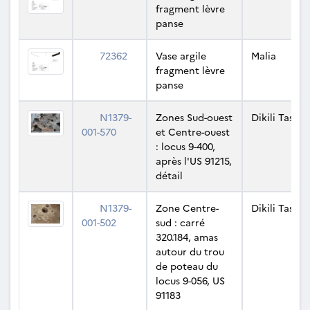
fragment lèvre
panse
72362
Vase argile
Malia
fragment lèvre
panse
N1379-
Zones Sud-ouest
Dikili Tash
001-570
et Centre-ouest
: locus 9-400,
après l'US 91215,
détail
N1379-
Zone Centre-
Dikili Tash
001-502
sud : carré
320.184, amas
autour du trou
de poteau du
locus 9-056, US
91183