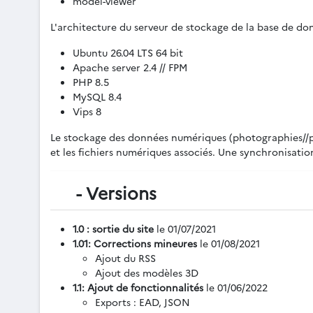
model-viewer
L'architecture du serveur de stockage de la base de donn
Ubuntu 26.04 LTS 64 bit
Apache server 2.4 // FPM
PHP 8.5
MySQL 8.4
Vips 8
Le stockage des données numériques (photographies//pla
et les fichiers numériques associés. Une synchronisa
- Versions
1.0 : sortie du site
le 01/07/2021
1.01: Corrections mineures
le 01/08/2021
Ajout du RSS
Ajout des modèles 3D
1.1: Ajout de fonctionnalités
le 01/06/2022
Exports : EAD, JSON