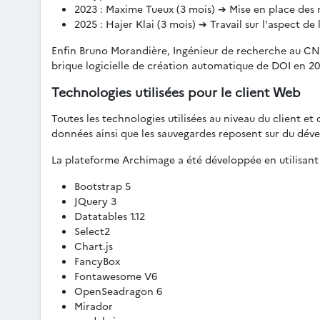
2023 : Maxime Tueux (3 mois) ➔ Mise en place des 
2025 : Hajer Klai (3 mois) ➔ Travail sur l'aspect d
Enfin Bruno Morandière, Ingénieur de recherche au CNRS
brique logicielle de création automatique de DOI en 20
Technologies utilisées pour le client Web
Toutes les technologies utilisées au niveau du client et
données ainsi que les sauvegardes reposent sur du déve
La plateforme Archimage a été développée en utilisant 
Bootstrap 5
JQuery 3
Datatables 1.12
Select2
Chart.js
FancyBox
Fontawesome V6
OpenSeadragon 6
Mirador