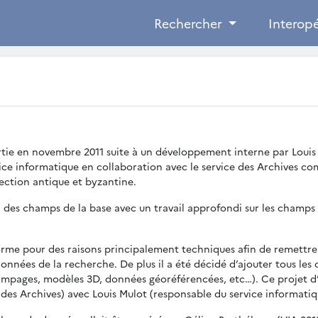
Rechercher
Interopé
rtie en novembre 2011 suite à un développement interne par Louis 
ice informatique en collaboration avec le service des Archives com
section antique et byzantine.
n des champs de la base avec un travail approfondi sur les champs
forme pour des raisons principalement techniques afin de remettre à
nnées de la recherche. De plus il a été décidé d’ajouter tous les o
tampages, modèles 3D, données géoréférencées, etc…). Ce projet d’
des Archives) avec Louis Mulot (responsable du service informatiq