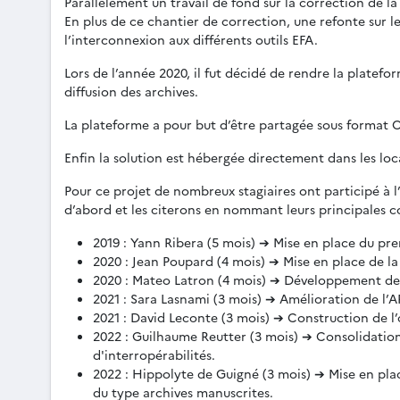
Parallèlement un travail de fond sur la correction de l
En plus de ce chantier de correction, une refonte sur 
l’interconnexion aux différents outils EFA.
Lors de l’année 2020, il fut décidé de rendre la platef
diffusion des archives.
La plateforme a pour but d’être partagée sous format O
Enfin la solution est hébergée directement dans les loc
Pour ce projet de nombreux stagiaires ont participé à l
d’abord et les citerons en nommant leurs principales co
2019 : Yann Ribera (5 mois) ➔ Mise en place du pre
2020 : Jean Poupard (4 mois) ➔ Mise en place de la
2020 : Mateo Latron (4 mois) ➔ Développement de l’
2021 : Sara Lasnami (3 mois) ➔ Amélioration de l’
2021 : David Leconte (3 mois) ➔ Construction de l’
2022 : Guilhaume Reutter (3 mois) ➔ Consolidation
d'interropérabilités.
2022 : Hippolyte de Guigné (3 mois) ➔ Mise en pla
du type archives manuscrites.