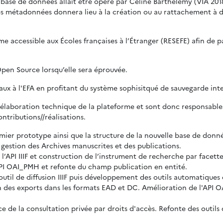
a base de données allait être opéré par Céline Barthélemy (VIA 2018
les métadonnées donnera lieu à la création ou au rattachement à de
orme accessible aux Écoles françaises à l’Étranger (RESEFE) afin de
pen Source lorsqu’elle sera éprouvée.
aux à l'EFA en profitant du système sophisitqué de sauvegarde int
’élaboration technique de la plateforme et sont donc responsables
ntributions//réalisations.
mier prototype ainsi que la structure de la nouvelle base de donn
 gestion des Archives manuscrites et des publications.
API IIIF et construction de l’instrument de recherche par facette
API OAI_PMH et refonte du champ publication en entité.
outil de diffusion IIIF puis développement des outils automatiques
 des exports dans les formats EAD et DC. Amélioration de l'API O
ce de la consultation privée par droits d'accès. Refonte des outi