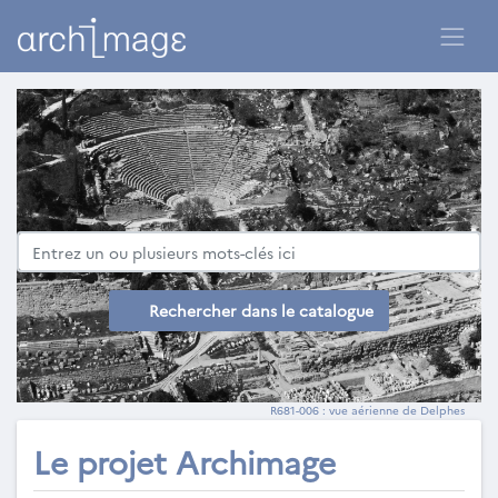
Rechercher dans le catalogue
R681-006 : vue aérienne de Delphes
Le projet Archimage