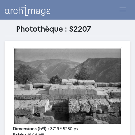
Photothèque : S2207
Dimensions (h*l) :
3719 * 5250 px
Poids :
18.64 MB