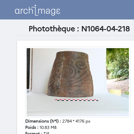
Photothèque : N1064-04-218
Dimensions (h*l) :
2784 * 4176 px
Poids :
10.83 MB
Format :
TIF