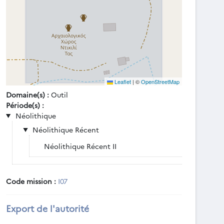
Leaflet
|
©
OpenStreetMap
Domaine(s) :
Outil
Période(s) :
Néolithique
Néolithique Récent
Néolithique Récent II
Code mission :
I07
Export de l'autorité