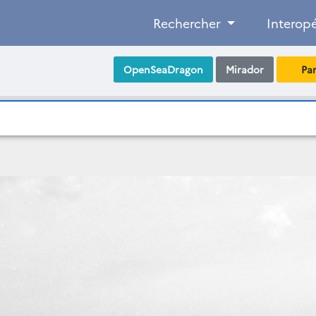
Rechercher
Interopé
OpenSeaDragon
Mirador
Pa