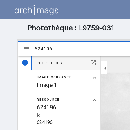
Photothèque : L9759-031
Visualiseur
624196
624196
Mirador
Informations
IMAGE COURANTE
Image 1
RESSOURCE
624196
Id
624196