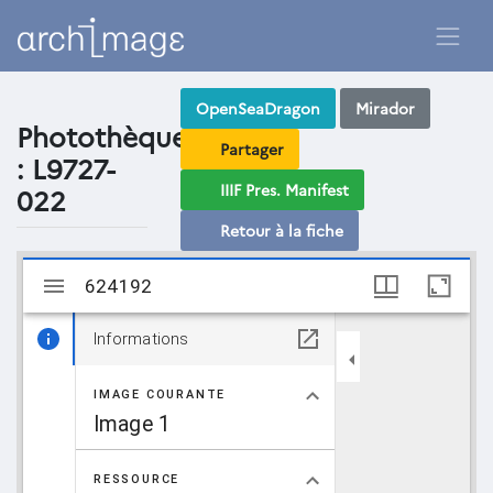
OpenSeaDragon
Mirador
Photothèque
Partager
: L9727-
IIIF Pres. Manifest
022
Retour à la fiche
Visualiseur
624192
624192
Mirador
Informations
IMAGE COURANTE
Image 1
RESSOURCE