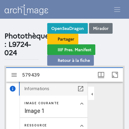
OpenSeaDragon
Mirador
Photothèque
Partager
: L9724-
IIIF Pres. Manifest
024
Retour à la fiche
Visualiseur
579439
579439
Mirador
Informations
IMAGE COURANTE
Image 1
RESSOURCE