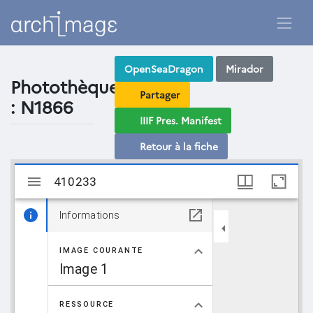
OpenSeaDragon
Mirador
Photothèque
Partager
: N1866
IIIF Pres. Manifest
Retour à la fiche
Visualiseur
410233
410233
Mirador
Informations
IMAGE COURANTE
Image 1
RESSOURCE