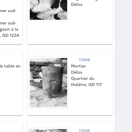
Délos
mer sud-
mer sud-
gasin à la
, GD 122A
1349B
e table en
Mortier
Délos
Quartier du
théâtre, GD 117
1350B