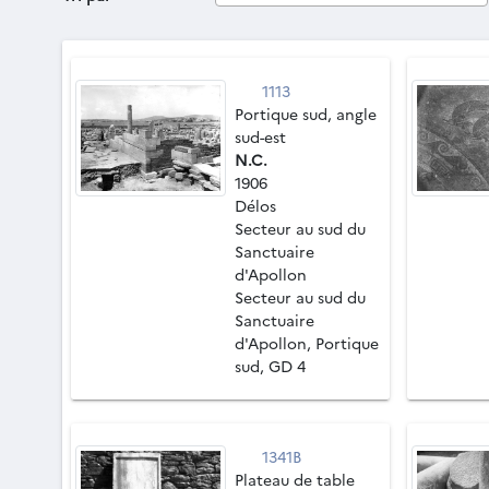
1113
Portique sud, angle
sud-est
N.C.
1906
Délos
Secteur au sud du
Sanctuaire
d'Apollon
Secteur au sud du
Sanctuaire
d'Apollon, Portique
sud, GD 4
1341B
Plateau de table