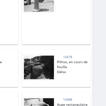
1347B
le
Pithos, en cours de
fouille
Délos
1348B
Auge rectangulaire