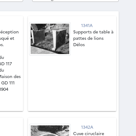
1341A
réception
Supports de table à
uqué et
pattes de lions
os.
Délos
du
GD 117
du
Maison des
 GD 111
 1904
1342A
Cuve ciruclaire