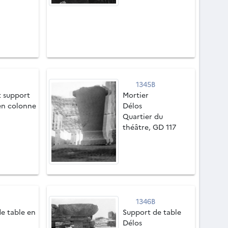
1345B
t support
Mortier
en colonne
Délos
Quartier du
théâtre, GD 117
1346B
e table en
Support de table
Délos