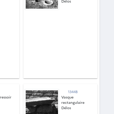
Délos
1344B
ressoir
Vasque
rectangulaire
Délos