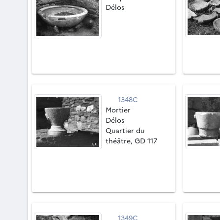
Délos
1348C
Mortier
Délos
Quartier du
théâtre, GD 117
1349C