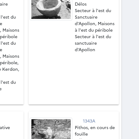
aire
Délos
Secteur à l'est du
l'est du
Sanctuaire
e
d'Apollon, Maisons
, Maisons
à l'est du péribole
 péribole
Secteur à l'est du
l'est du
sanctuaire
e
d'Apollon
, Maisons
 péribole,
e Kerdon,
l'est du
e
D
1343A
ative
Pithos, en cours de
fouille