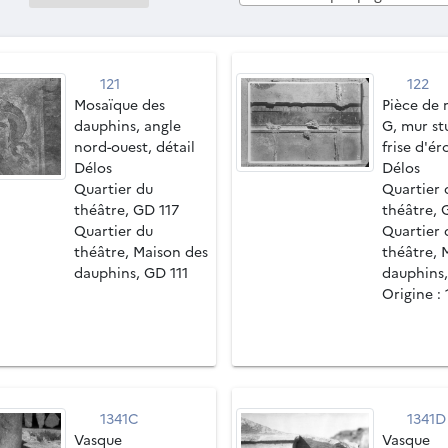
121
122
Mosaïque des
Pièce de 
dauphins, angle
G, mur st
nord-ouest, détail
frise d'ér
Délos
Délos
Quartier du
Quartier 
théâtre, GD 117
théâtre, 
Quartier du
Quartier 
théâtre, Maison des
théâtre, 
dauphins, GD 111
dauphins,
Origine :
1341C
1341D
Vasque
Vasque