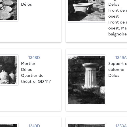
Délos
Délos
Front de 
ouest
Front de 
ouest, Ma
baignoire
1348D
1349A
Mortier
Support d
Délos
colonne
Quartier du
Délos
théâtre, GD 117
1349D
1350A