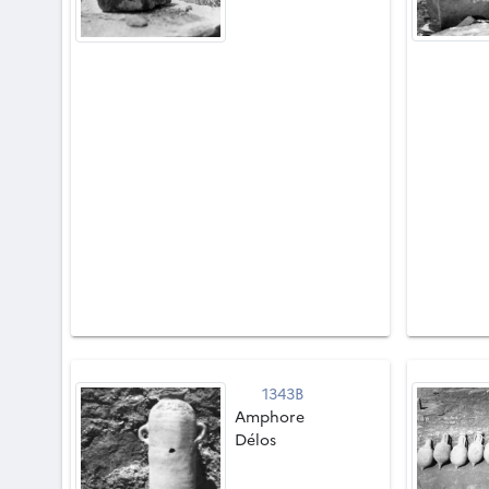
1343B
Amphore
Délos