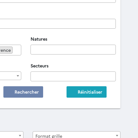
Natures
rence
Secteurs
Rechercher
Réinitialiser
Format grille