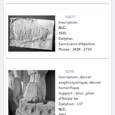
50577
Inscription
N.C.
1935
Delphes
Sanctuaire d’Apollon
Musée : 2428 ; 2734
50741
Inscription, décret
amphictyonique, décret
honorifique
Support : bloc, pilier
d'Attale 1er
Datation : L17
N.C.
1955