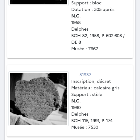
Support : bloc
Datation : 305 après
N.C.
1958
Delphes
BCH 82, 1958, P. 602-603 /
DE 8
Musée : 7667
51937
Inscription, décret
Matériau : calcaire gris
Support : stèle
N.C.
1990
Delphes
BCH 115, 1991, P. 174
Musée : 7530