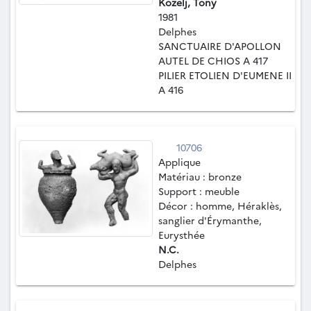
Kozelj, Tony
1981
Delphes
SANCTUAIRE D'APOLLON
AUTEL DE CHIOS A 417
PILIER ETOLIEN D'EUMENE II
A 416
10706
Applique
Matériau : bronze
Support : meuble
Décor : homme, Héraklès,
sanglier d'Érymanthe,
Eurysthée
N.C.
Delphes