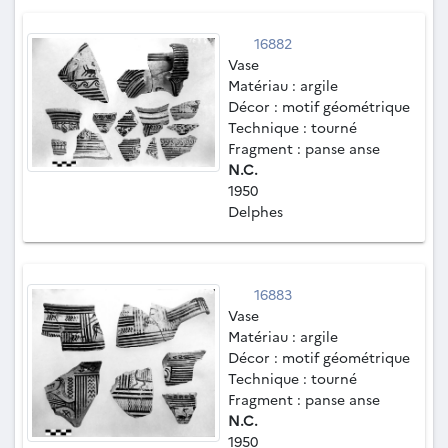
16882
Vase
Matériau : argile
Décor : motif géométrique
Technique : tourné
Fragment : panse anse
N.C.
1950
Delphes
16883
Vase
Matériau : argile
Décor : motif géométrique
Technique : tourné
Fragment : panse anse
N.C.
1950