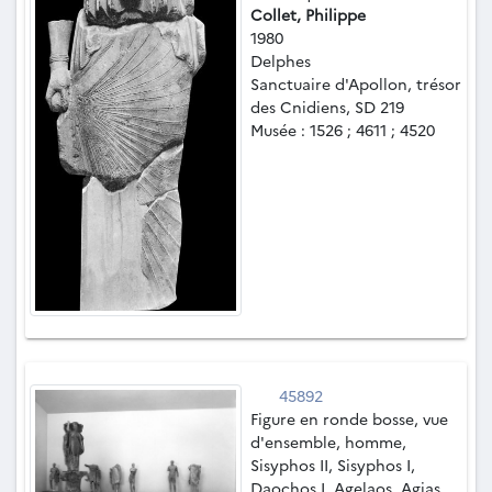
Collet, Philippe
1980
Delphes
Sanctuaire d'Apollon, trésor
des Cnidiens, SD 219
Musée : 1526 ; 4611 ; 4520
45892
Figure en ronde bosse, vue
d'ensemble, homme,
Sisyphos II, Sisyphos I,
Daochos I, Agelaos, Agias,