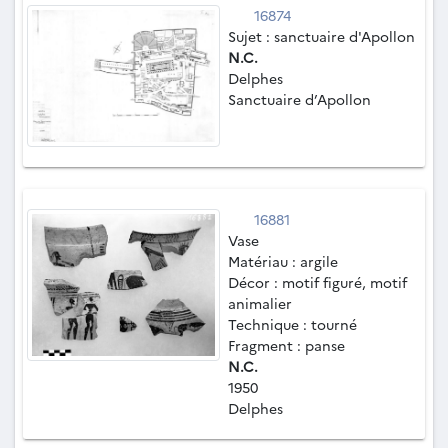
16874
Sujet : sanctuaire d'Apollon
N.C.
Delphes
Sanctuaire d’Apollon
16881
Vase
Matériau : argile
Décor : motif figuré, motif
animalier
Technique : tourné
Fragment : panse
N.C.
1950
Delphes