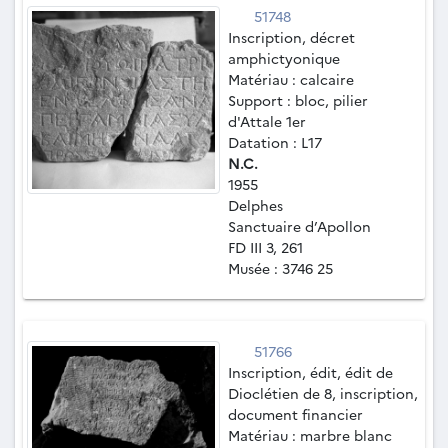
51748
Inscription, décret
amphictyonique
Matériau : calcaire
Support : bloc, pilier
d'Attale 1er
Datation : L17
N.C.
1955
Delphes
Sanctuaire d’Apollon
FD III 3, 261
Musée : 3746 25
51766
Inscription, édit, édit de
Dioclétien de 8, inscription,
document financier
Matériau : marbre blanc