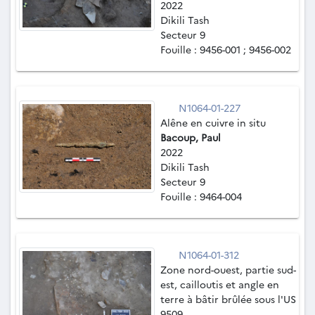
2022
Dikili Tash
Secteur 9
Fouille : 9456-001 ; 9456-002
N1064-01-227
Alêne en cuivre in situ
Bacoup, Paul
2022
Dikili Tash
Secteur 9
Fouille : 9464-004
N1064-01-312
Zone nord-ouest, partie sud-
est, cailloutis et angle en
terre à bâtir brûlée sous l'US
9509.