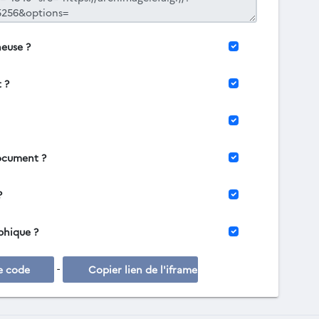
neuse ?
 ?
document ?
?
aphique ?
-
e code
Copier lien de l'iframe