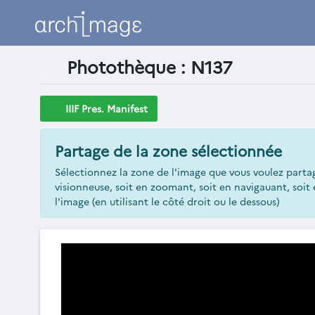
Photothèque : N137
IIIF Pres. Manifest
Partage de la zone sélectionnée
Sélectionnez la zone de l'image que vous voulez parta
visionneuse, soit en zoomant, soit en navigauant, soi
l'image (en utilisant le côté droit ou le dessous)