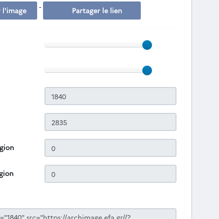
-
 l'image
Partager le lien
égion
gion