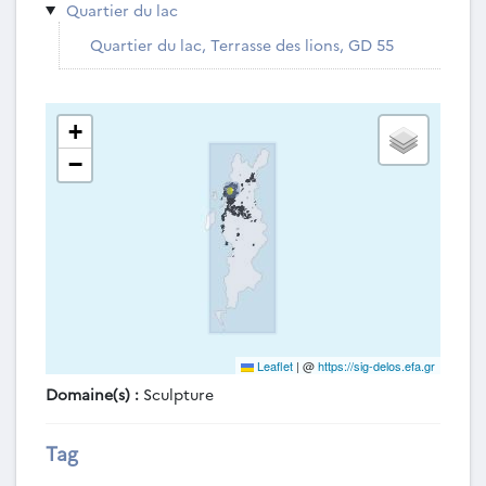
Quartier du lac
Quartier du lac, Terrasse des lions, GD 55
+
−
Leaflet
|
@
https://sig-delos.efa.gr
Domaine(s) :
Sculpture
Tag