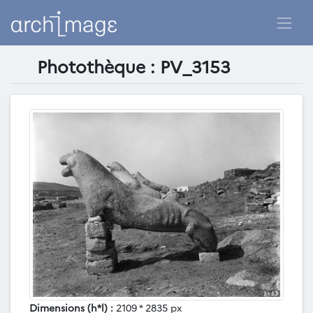
Photothèque : PV_3153
Dimensions (h*l) :
2109 * 2835 px