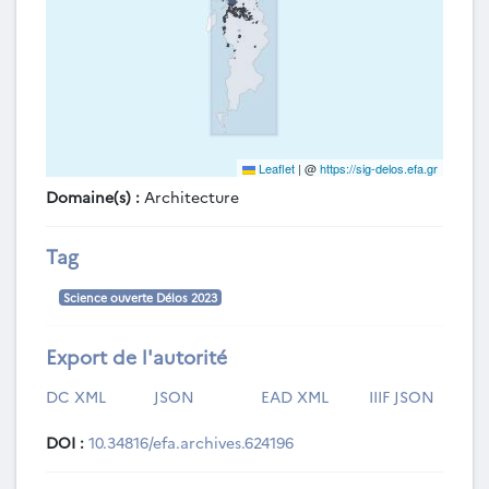
Leaflet
|
@
https://sig-delos.efa.gr
Domaine(s) :
Architecture
Tag
Science ouverte Délos 2023
Export de l'autorité
DC XML
JSON
EAD XML
IIIF JSON
DOI :
10.34816/efa.archives.624196