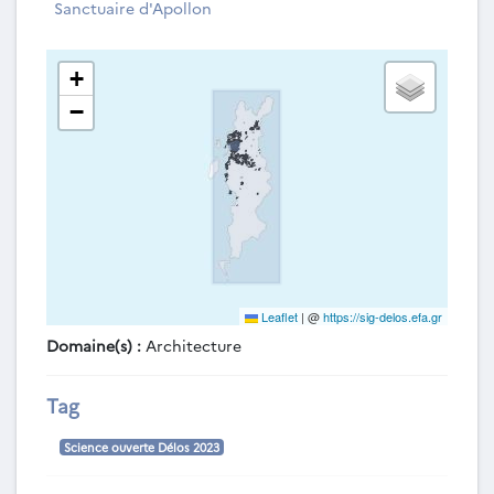
Sanctuaire d'Apollon
+
−
Leaflet
|
@
https://sig-delos.efa.gr
Domaine(s) :
Architecture
Tag
Science ouverte Délos 2023