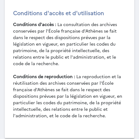
archéologique de la Locride occidentale
Conditions d'accès et d'utilisation
(1946-1957).
PHO-LO-1-1962-1969 - Fouilles et
Conditions d'accès :
La consultation des archives
recherches en Phocide (Médéon) (1962-1969).
conservées par l'École française d'Athènes se fait
PHO-LO-1-1962-1969-01 - Fouilles
dans le respect des dispositions prévues par la
d'urgence sur le site de l'antique Médéon.
législation en vigueur, en particulier les codes du
PHO-LO-1-1962-1969-02 - Rapport de
patrimoine, de la propriété intellectuelle, des
fouilles, avec photographies et planches
relations entre le public et l'administration, et le
photographiques, par T. Hackens (1963).
code de la recherche.
PHO-LO-1-1962-1969-03 - Rapport sur
les tessons médiévaux, par F. Ducat (1966).
Conditions de reproduction :
La reproduction et la
PHO-LO-1-1962-1969-04 - Rapport,
réutilisation des archives conservées par l'École
avec photographies, sur les fouilles de la
française d'Athènes se fait dans le respect des
tombe à tholos (et aussi Malia, Palais et
dispositions prévues par la législation en vigueur, en
quartier E), par O. Pelon (1966).
particulier les codes du patrimoine, de la propriété
PHO-LO-1-1962-1969-05 - Rapport de
intellectuelle, des relations entre le public et
fouilles provisoire, avec XCVI pl.
l'administration, et le code de la recherche.
photographiques, plans et coupes, par
Cl.Vatin, T. Hackens et E. Hansen [1963].
PHO-LO-1-1970-1993 - Fouilles et