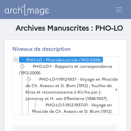
Archives Manuscrites : PHO-LO
Liste des archives manuscrites
existantes
Niveaux de description
PHO-LO - Phocide-Locride (1912-2009).
PHO-LO-1 - Rapports et correspondance
(1912-2009).
PHO-LO-1-1912-1937 - Voyage en Phocide
de Ch. Avezou et G. Blum (1912) ; fouilles de
Krisa et reconnaissance à Kirrha par J.
Jannoray et H. van Effenterre (1936-1937).
PHO-LO-1-1912-1937-01 - Voyage en
Phocide de Ch. Avezou et G. Blum (1912).
PHO-LO-1-1912-1937-02 - Fouilles de
Krisa, reconnaissance à Kirrha par J.
Jannoray et H. van Effenterre (1936).