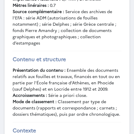
Classicae (s.d.).
Mètres linéraires :
0.7
PHO-LO-1-1936-1994-04 - Provenances
Source complémentaire :
Service des archives de
des tessons issus des fouilles de Kirrha de
l’EFA : série ADM (autorisations de fouilles
1937-1938 (1937-1994).
notamment) ; série Delphes ; série Grèce centrale ;
PHO-LO-1-1936-1994-05 - "Kirrha
fonds Pierre Amandry ; collection de documents
graphiques et photographiques ; collection
revisited" (s.d.).
d’estampages
PHO-LO-1-1937-1938 - Fouilles et
recherches en Phocide (Kirrha, Krisa,
Amphissa) (1937-1938).
Contenu et structure
PHO-LO-1-1937-1938-01 - Fouilles de
Kirrha, par J. Roger et H. van Effenterre
Présentation du contenu :
Ensemble des documents
(1937-1938).
relatifs aux fouilles et travaux, financés en tout ou en
partie par l'École française d’Athènes, en Phocide
PHO-LO-1-1937-1938-02 - Dossier
(sauf Delphes) et en Locride entre 1912 et 2009.
photographique sur la céramique de Kirrha
Accroissements :
Série a priori close.
et Krisa conservée au musée de Delphes,
Mode de classement :
Classement par type de
dessins de tessons (1938).
documents (rapports et correspondance ; carnets ;
PHO-LO-1-1937-1938-03 - Dossier
dossiers thématiques), puis par ordre chronologique.
photographique sur Krisa, Kirrha et
Amphissa (1937-1938).
PHO-LO-1-1937-1938-04 - Étude sur la
Contexte