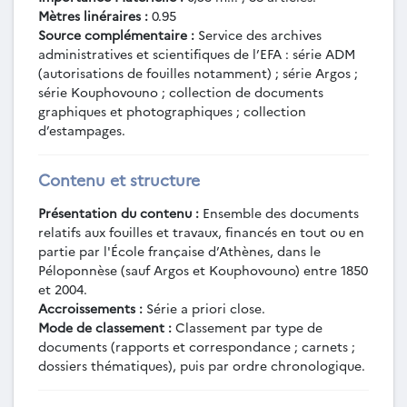
(mai 1926).
Mètres linéraires :
0.95
PEL-1-1938 - Mission de J. Roger en
Source complémentaire :
Service des archives
Arcadie occidentale (vallées de l'Erymanthe et
administratives et scientifiques de l’EFA : série ADM
du Ladon, région du Lycé) (26 août-13 sept.
(autorisations de fouilles notamment) ; série Argos ;
1938).
série Kouphovouno ; collection de documents
graphiques et photographiques ; collection
PEL-1-1939 - Mission de J. Roger en
d’estampages.
Arcadie occidentale (1er juill.-8 août 1939) et
sondages exploratoires dans la région, avec H.
Metzger (mars-sept. 1939).
Contenu et structure
PEL-1-1941 - Fouilles de Gortys d'Arcadie
(juill.-août 1941), par R. Martin et H. Metzger,
Présentation du contenu :
Ensemble des documents
et voyage de R. Martin à Messène et dans
relatifs aux fouilles et travaux, financés en tout ou en
partie par l'École française d’Athènes, dans le
l’Arcadie du S.-O. (1er-9 sept. 1941) (juil.-déc.
Péloponnèse (sauf Argos et Kouphovouno) entre 1850
1941).
et 2004.
PEL-1-1941-1948 - Voyages et recherches
Accroissements :
Série a priori close.
de R. Martin, H. Metzger, J. Marcadé et J.
Mode de classement :
Classement par type de
Pouilloux à Épidaure (1941-1948) (nov. 1941-mars
documents (rapports et correspondance ; carnets ;
1948).
dossiers thématiques), puis par ordre chronologique.
PEL-1-1942 - Fouilles de Gortys d'Arcadie
(juill.-août 1942), par R. Martin et H. Metzger