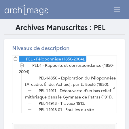
Archives Manuscrites : PEL
Liste des archives manuscrites
existantes
Niveaux de description
PEL - Péloponnèse (1850-2004).
PEL-1 - Rapports et correspondance (1850-
2004).
PEL-1-1850 - Exploration du Péloponnèse
(Arcadie, Élide, Achaïe), par E. Beulé (1850).
PEL-1-1911 - Découverte d'un bas-relief
mithriaque dans le Gymnase de Patras (1911).
PEL-1-1913 - Travaux 1913.
PEL-1-1913-01 - Fouilles du site
d'Orchomène d'Arcadie (15 août-10 oct. 1913),
par G. Blum et A. Plassart (juill.-oct. 1913).
PEL-1-1913-02 - Étude du temple de