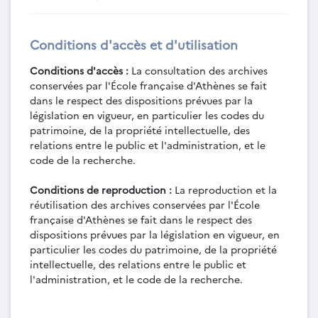
Ginouvès (juill.-nov. 1952).
PEL-1-1954 - Fouilles de Gortys d'Arcadie
Conditions d'accès et d'utilisation
(1954), par R. Ginouvès et T. Reekmans (juin-
août 1954).
Conditions d'accès :
La consultation des archives
PEL-1-1955 - Fouilles de Gortys d'Arcadie
conservées par l'École française d'Athènes se fait
(1955), par R. Ginouvès et T. Reekmans (juill.-
dans le respect des dispositions prévues par la
août 1955).
législation en vigueur, en particulier les codes du
PEL-1-1967-1968 - Projet de construction
patrimoine, de la propriété intellectuelle, des
du barrage du Pénée en Élide et attribution de
relations entre le public et l'administration, et le
zones d'explorations à cinq écoles et instituts
code de la recherche.
étrangers en Grèce (déc. 1967-janv. 1968 ; s.d.).
PEL-1-1969-1972 - Étude du groupe de
Conditions de reproduction :
La reproduction et la
Damophon de Messène à Lykosoura (sept.
réutilisation des archives conservées par l'École
1969-août 1972 ; s.d.).
française d'Athènes se fait dans le respect des
PEL-1-1970 - Fouilles effectuées à Argos
dispositions prévues par la législation en vigueur, en
(1970), en bordure de la route de Tripolis, sur
particulier les codes du patrimoine, de la propriété
le côté septentrional de la grande place du
intellectuelle, des relations entre le public et
faubourg de Kypseli, sous la direction d'Y.
l'administration, et le code de la recherche.
Grandjean et J.-Fr. Bommelaer.
PEL-1-1971 - Fouilles franco-grecques de