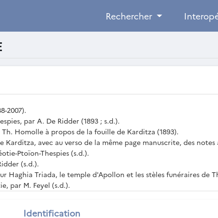
Rechercher
Interopé
E
antes
8-2007).
espies, par A. De Ridder (1893 ; s.d.).
à Th. Homolle à propos de la fouille de Karditza (1893).
s de Karditza, avec au verso de la même page manuscrite, des notes a
otie-Ptoïon-Thespies (s.d.).
idder (s.d.).
ur Haghia Triada, le temple d'Apollon et les stèles funéraires de Th
e, par M. Feyel (s.d.).
la plaine du Copaïs (1845-1846).
Identification
rgolide, Béotie (Thespies, Thisbé, Khorsiai), Phocide, Locride, Etol