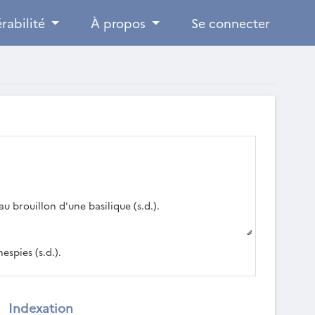
rabilité
À propos
Se connecter
u brouillon d'une basilique (s.d.).
espies (s.d.).
Indexation
ie et Thessalie méridionale (1888).