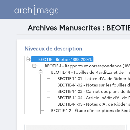
Archives Manuscrites : BEOTI
Liste des archives manuscrites exist
Niveaux de description
BEOTIE - Béotie (1888-2007).
BEOTIE-1 - Rapports et correspondance (188
BEOTIE-1-1 - Fouilles de Karditza et de Th
BEOTIE-1-1-01 - Lettre d'A. de Ridder 
BEOTIE-1-1-02 - Notes sur les fouille
BEOTIE-1-1-03 - Carnet des plans de Bé
BEOTIE-1-1-04 - Article inédit d'A. de R
BEOTIE-1-1-05 - Notes d'A. de Ridder s
BEOTIE-1-2 - Étude d'inscriptions de Béoti
BEOTIE-1-4 - Fouilles de Thespies (s.d.).
BEOTIE-1-18XX - Projet d’assèchement de 
BEOTIE-1-1888 - Voyages de P. Jamot en A