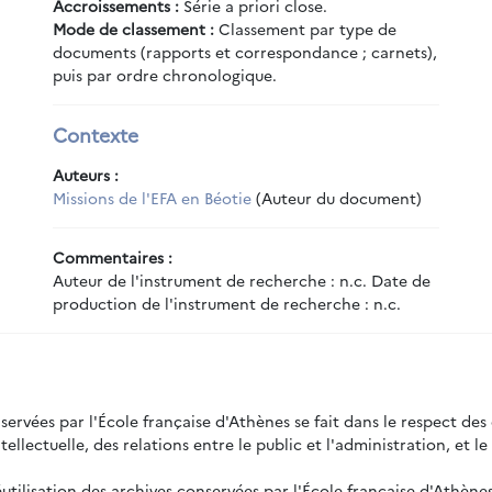
Accroissements :
Série a priori close.
cations d'Akraiphia, par Y. Garlan (1974).
Mode de classement :
Classement par type de
r Hyettos (BCH Suppl. 3) et évolution de ses projets scientifiques (
documents (rapports et correspondance ; carnets),
R. Étienne, « Convention militaire entre les cavaliers d’Orchomène
puis par ordre chronologique.
R. Étienne, « Convention militaire entre les cavaliers d’Orchomène
chomène de Béotie (1994), par D. Knoepfler et D. Laroche.
Contexte
ains de Béotie (2006-2007), par Boz̆idar Slaps̆ak et John Bintliff (pr
econnaissance in Boeotia : preliminary report on the 2006 test seas
Auteurs :
 : preliminary notes on the Ljubljana research in 2006 and 2007".
Missions de l'EFA en Béotie
(Auteur du document)
ur le rempart de l’acropole d’Akraiphia, par Fr. Croissant, sous l
Commentaires :
Auteur de l'instrument de recherche : n.c. Date de
production de l'instrument de recherche : n.c.
ervées par l'École française d'Athènes se fait dans le respect des d
tellectuelle, des relations entre le public et l'administration, et l
utilisation des archives conservées par l'École française d'Athènes