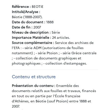
l'Hiéron des Muses de l'Hélicon (1889), par P. Jamot.
Référence :
BEOTIE
Apollon Ptoios à Perdico-Vvrysi (1885-1891), sous la direction de M.
Intitulé/Analyse :
r Thespies.
Béotie (1888-2007).
 continentale (Béotie, Phocide, Locride) (11-15 avr. 1925).
Date du document :
1888
éotie (sept.-oct. 1934).
Date de fin :
2007
s Ptoios sur le site d'Akraiphia à Castraki (1936), par M. Feyel et P
Niveau de description :
Série
ux scientifiques de J. Jannoray, P. Guillon et M. Feyel en Béotie (193
Importance Matérielle :
24 articles.
Source complémentaire :
Service des archives de
ologiques de J. Jannoray à Livadie (mai 1937) : rapport, photograp
l’EFA : - série ADM (autorisations de fouilles
notamment) ; - série Ptoion ; - série Grèce centrale
lon en Béotie (sept. 1937) : rapport, photographies du sommet de l
; - collection de documents graphiques et
i).
photographiques ; - collection d’estampages.
el en Béotie et autres lieux (Ptoïon, Chéronée, Delphes, Thèbes) :
l au directeur de l'EFA concernant la demande d'autorisation de co
 au ministère de l’Éducation grec (av. 1937). Lettre de M. Feyel au
Contenu et structure
droits de publication. Lettre de M. Feyel au directeur de l'EFA conc
Présentation du contenu :
Ensemble des
documents relatifs aux fouilles et travaux, financés
héologiques conservés au musée provisoire de Livadie (1941), par J
en tout ou en partie par l'École française
e Karditsa (1945), par M. Feyel.
d’Athènes, en Béotie (sauf Ptoion) entre 1888 et
ur le rempart de l’acropole du site d’Akraiphia (1965), par Y. Gar
2007.
de Hyettos (1972), par D. Knoepfler et R. Étienne.