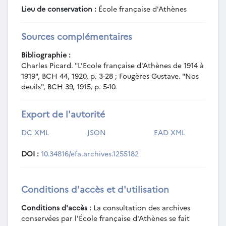
PCA-4-3-11 - Lettre à propos de la
Lieu de conservation :
École française d'Athènes
synagogue de Délos.
PCA-4-4 - Notion : exploration 1913
Sources complémentaires
(annulée).
PCA-4-4-01 - Lettre du directeur de
Bibliographie :
l'EFA à Ch. Avezou à propos de la
Charles Picard. "L'Ecole française d'Athènes de 1914 à
préparation des expéditions de Notion,
1919", BCH 44, 1920, p. 3-28 ; Fougères Gustave. "Nos
Aphrodisias et Orchomène (2 septembre
deuils", BCH 39, 1915, p. 5-10.
1913).
PCA-4-4-02 - Lettre du directeur de
Export de l'autorité
l'EFA envoyant Ch. Avezou à Notion afin
d'établir la situation financière des fouilles
DC XML
JSON
EAD XML
(29 septembre 1913).
PCA-4-4-03 - Télégramme du
DOI :
10.34816/efa.archives.1255182
directeur de l'EFA annulant la mission de
Ch. Avezou à Notion mentionnée dans la
lettre du 29 septembre 1913 (1er octobre
Conditions d'accès et d'utilisation
1913).
PCA-4-4-04 - Lettre du directeur de
Conditions d'accès :
La consultation des archives
l'EFA confirmant l'annulation de la mission
conservées par l'École française d'Athènes se fait