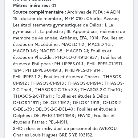
l'EFA à Ch. Avezou à propos de Salonique
Mètres linéraires :
0.1
(11 juillet 1912).
Source complémentaire :
Archives de l'EFA : 4 ADM
PCA-4-2-03 - Fiches bibliographiques
15 : dossier de membre ; MEM 010 : Charles Avezou,
sur l'Italie et la Grèce du Nord.-
Les établissements gymnastiques de Délos : I. Le
Telesphoros ?, Trejene ?, Néapolis,
gymnase ; II. La palestre ; III. Appendices, mémoire de
membre de 4e année, Athènes, EFA, 1914 ; Fouilles et
Périnthe, Xanthos, Macédoine.
études en Macédoine : MACED 1-2 ; MACED 1-3 ;
PCA-4-2-04 - Fiches bibliographiques
MACED 1-6 ; MACED 1-8 ; MACED 2-1; Fouilles et
sur Salonique, la Chalcidique, la Thrace, le
études en Phocide : PHO-LO-01-1912-1937 ; Fouilles et
mont Athos, la Macédoine.
études à Philippes : PHILIPPES-01-1 ; PHILIPPES-01-1911-
PCA-4-2-05 - Fiches
1914 ; PHILIPPES-01-1913 ; PHILIPPES-01-1914 ;
prosopographiques sur la Grèce du nord :
PHILIPPES-1-2 ; Fouilles et études à Thasos : THASOS-
Macédoine, dont Thessalonique (M et Δ) ;
01-1912 ; THASOS-01-1913 ; THASOS-01-1914 ; THASOS-
Thasos.
2-C-Tha4 ; THASOS-2-C-Tha-7-8 ; THASOS-2-C-Tha10 ;
PCA-4-2-06 - Dossier sur Trajanopolis
THASOS-2-C-Tha11 ; Fouilles et études à Délos :
(Thrace).
DELOS-1-1911 ; DELOS-1-1912 ; DELOS-1-1913 ; DELOS-2-
PCA-4-2-07 - Diverses fiches
C-DEL-39 ; DELOS-2-C-DEL-40 ; Fouilles et études à
bibliographiques sur des voyageurs et
Delphes : DELPHES-1-1911-1913 ; FPA-10 ; Fouilles et
géographes en Grèce et en Italie.
études à Patras : PEL-1-1911.
PCA-4-2-08 - Relevé de monnaies
SHD : dossier individuel de personnel de AVEZOU
Thraces et Macédoniennes, fiches
Charles Louis Hugues GRE 5 YE 103152.