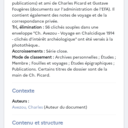
publications) et ami de Charles Picard et Gustave
l'EFA à propos de l'établissement de plan
Fougères (documents sur l'administration de l'EFA). Il
pour Délos (29 juillet 1913).
contient également des notes de voyage et de la
PCA-4-3-06 - Lettre du directeur de
correspondance privée.
l'EFA à Ch. Avezou au sujet des fouilles de
Tri, élimination :
56 clichés souples dans une
Délos (24 août 1913).
enveloppe "Ch. Avezou - Voyage en Chalcidique 1914
PCA-4-3-07 - Lettre du directeur de
- clichés d'intérêt archéologique" ont été versés à la
l'EFA à Ch. Avezou à propos de la
photothèque..
comptabilité des fouilles de Délos et des
Accroissements :
Série close.
frais de voyage (7 septembre 1913).
Mode de classement :
Archives personnelles ; Études ;
PCA-4-3-08 - Lettre du directeur de
Membre ; Fouilles et voyages ; Études épigraphiques ;
l'EFA à Ch. Avezou au sujet d'un don de
Publications. Certains titres de dossier sont de la
2000 francs pour les fouilles de Délos (12
main de Ch. Picard.
septembre 1913).
PCA-4-3-09 - Lettre du directeur de
Contexte
l'EFA annonçant à Ch. Avezou la fin des
travaux à Délos en raison des coûts trop
Auteurs :
élevés et demandant de mettre par écrit et
Avezou, Charles
(Auteur du document)
régulariser les frais (27 septembre 1913).
PCA-4-3-10 - Notes relatives aux
Contenu et structure
comptes de Délos.