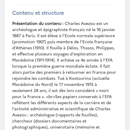
bibliographiques sur la Thrace et la
Macédoine.
Contenu et structure
PCA-4-3 - Délos : Quartier du stade ;
Synagogue ; Palestre de Granit ; Maison de
Présentation du contenu :
Charles Avezou est un
Skardhana ; Rempart de Triarius : fouilles 1913
archéologue et épigraphiste français né le 16 janvier
(1912-1913).
1887 à Paris. Il est élève à l’Ecole normale supérieure
PCA-4-3-01 - Quatre télégrammes du
(promotion 1907) puis membre de l’Ecole française
directeur de l'EFA à Ch. Avezou
d’Athènes (1910). Il fouille à Délos, Thasos, Philippes,
concernant l'envoi de 2000 francs pour les
et effectue plusieurs voyages d'exploration en
fouilles de Délos (1912).
Macédoine (1911-1914). Il achève sa 4e année à l’EFA
PCA-4-3-02 - Lettre du directeur de
lorsque la première guerre mondiale éclate. Il fait
l'EFA à Ch. Avezou au sujet des fouilles de
alors partie des premiers à retourner en France pour
Délos (22 avril 1912).
rejoindre les combats. Tué à Kostourino (actuelle
Macédoine du Nord) le 17 novembre 1915 à
PCA-4-3-03 - Lettre du directeur de
seulement 28 ans, il est dès lors considéré « mort
l'EFA à Ch. Avezou au sujet des fouilles de
pour la France ». <br>Ses papiers conservés à l'EFA
Délos (12 septembre 1912).
reflètent les différents aspects de la carrière et de
PCA-4-3-04 - Lettre du directeur de
l’activité administrative et scientifique de Charles
l'EFA à Ch. Avezou lui demandant de
Avezou : archéologue (rapports de fouilles),
prendre une photographie à Délos (21 avril
chercheur (dossiers documentaires et
1913).
photographiques), universitaire (mémoire et
PCA-4-3-05 - Lettre du directeur de