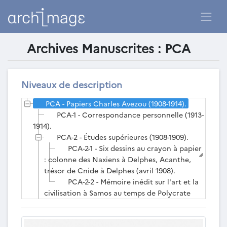
Archives Manuscrites : PCA
Liste des archives manuscrites
existantes
Niveaux de description
PCA - Papiers Charles Avezou (1908-1914).
PCA-1 - Correspondance personnelle (1913-
1914).
PCA-2 - Études supérieures (1908-1909).
PCA-2-1 - Six dessins au crayon à papier
: colonne des Naxiens à Delphes, Acanthe,
trésor de Cnide à Delphes (avril 1908).
PCA-2-2 - Mémoire inédit sur l'art et la
civilisation à Samos au temps de Polycrate
(169 p.) (1909).
PCA-3 - Activités institutionnelles (1910-
1914, s.d.).