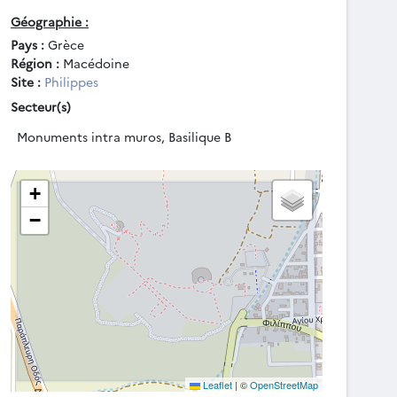
Géographie :
Pays :
Grèce
Région :
Macédoine
Site :
Philippes
Secteur(s)
Monuments intra muros, Basilique B
+
−
Leaflet
|
©
OpenStreetMap