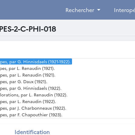
 architecturaux de Philippes (s.d.).
Rechercher
Interopé
es, par P. Collart (s.d.).
pes (s.d.).
PES-2-C-PHI-018
dique et fouilles de Philippes, par Ch. Avezou (1914).
ppes et de Dikili Tash, par L. Renaudin (1920).
ppes et de Dikili Tash, par L. Renaudin (1920).
ppes, par L. Renaudin (1920).
ppes, par G. Hinnisdaels (1921).
ppes, par G. Hinnisdaels (1921-1922).
ppes, par L. Renaudin (1921).
ppes, par L. Renaudin (1921).
ppes, par G. Daux (1921).
ppes, par G. Hinnisdaels (1922).
orations, par L. Renaudin (1922).
ppes, par L. Renaudin (1922).
ippes, par J. Charbonneaux (1922).
ppes, par F. Chapouthier (1923).
ppes (1923-1924).
ppes et de Thasos, par P. Collart (1927).
Identification
pes, par P. Collart (1928 et 1930).