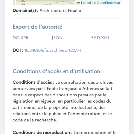
PHILIPPES-1-1965-01 - Lettre d'A.
Leaflet
|
©
OpenStreetMap
Plassart à Philippe (?) relative aux lettres de
Domaine(s) :
Architecture, Fouille
M. Feyel à H. Ducoux de 1936 (2 décembre
1965).
Export de l'autorité
PHILIPPES-1-1965-02 - Lettre de
l'architecte Robert S. Biset adressée au
DC XML
JSON
EAD XML
directeur de l'EFA, accompagnée de 8
photographies de plans (topographie de la
DOI :
10.34816/efa.archives.1180771
région de Philippes, plan d'ensemble,
forum) (1965).
PHILIPPES-1-1966 - Études sur Philippes
Conditions d'accès et d'utilisation
1966 (1966).
PHILIPPES-1-1968 - Correspondance sur
Conditions d'accès :
La consultation des archives
Philippes 1968 (1968).
conservées par l'École française d'Athènes se fait
PHILIPPES-1-1969 - Études sur Philippes
dans le respect des dispositions prévues par la
1969 (1969).
législation en vigueur, en particulier les codes du
PHILIPPES-1-1971 - Fouilles de Philippes
patrimoine, de la propriété intellectuelle, des
1971 (1971).
relations entre le public et l'administration, et le
PHILIPPES-1-1976 - Études sur Philippes
code de la recherche.
1976 (1976).
Conditions de reproduction :
La reproduction et la
PHILIPPES-1-1977 - Fouilles de Philippes