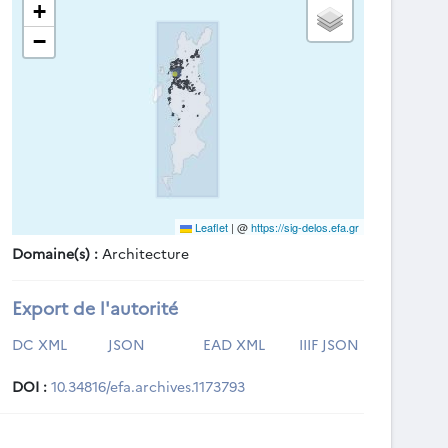
+
−
Leaflet
|
@
https://sig-delos.efa.gr
Domaine(s) :
Architecture
Export de l'autorité
DC XML
JSON
EAD XML
IIIF JSON
DOI :
10.34816/efa.archives.1173793