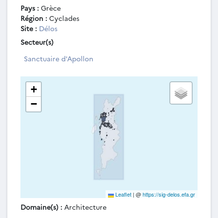
Pays :
Grèce
Région :
Cyclades
Site :
Délos
Secteur(s)
Sanctuaire d'Apollon
+
−
Leaflet
|
@
https://sig-delos.efa.gr
Domaine(s) :
Architecture