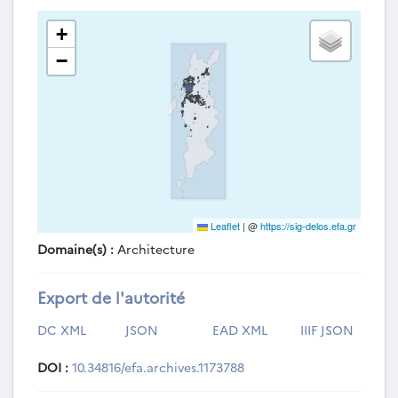
+
−
Leaflet
|
@
https://sig-delos.efa.gr
Domaine(s) :
Architecture
Export de l'autorité
DC XML
JSON
EAD XML
IIIF JSON
DOI :
10.34816/efa.archives.1173788