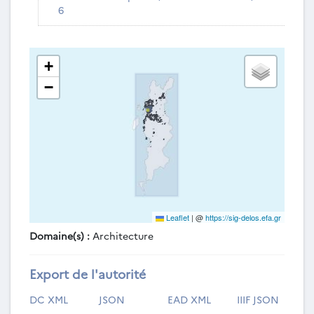
6
+
−
Leaflet
|
@
https://sig-delos.efa.gr
Domaine(s) :
Architecture
Export de l'autorité
DC XML
JSON
EAD XML
IIIF JSON