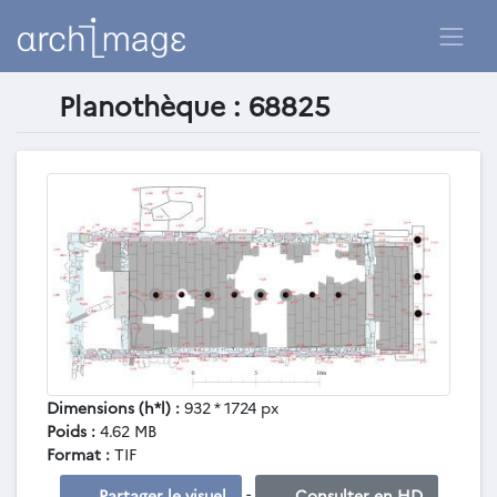
Planothèque : 68825
Dimensions (h*l) :
932 * 1724 px
Poids :
4.62 MB
Format :
TIF
-
Partager le visuel
Consulter en HD