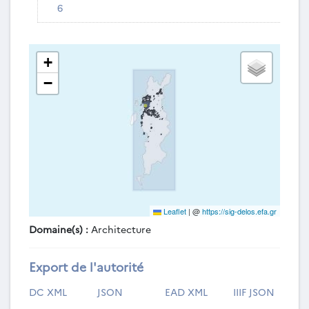
6
+
−
Leaflet
|
@
https://sig-delos.efa.gr
Domaine(s) :
Architecture
Export de l'autorité
DC XML
JSON
EAD XML
IIIF JSON