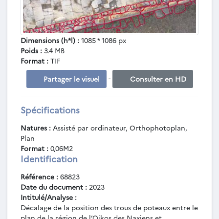
Dimensions (h*l) :
1085 * 1086 px
Poids :
3.4 MB
Format :
TIF
-
Partager le visuel
Consulter en HD
Spécifications
Natures :
Assisté par ordinateur, Orthophotoplan,
Plan
Format :
0,06M2
Identification
Référence :
68823
Date du document :
2023
Intitulé/Analyse :
Décalage de la position des trous de poteaux entre le
plan de la région de l’Oikos des Naxiens et