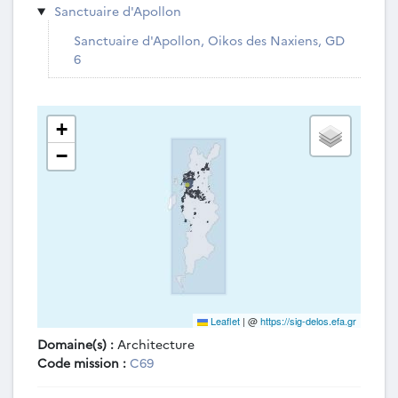
Sanctuaire d'Apollon
Sanctuaire d'Apollon, Oikos des Naxiens, GD
6
+
−
Leaflet
|
@
https://sig-delos.efa.gr
Domaine(s) :
Architecture
Code mission :
C69