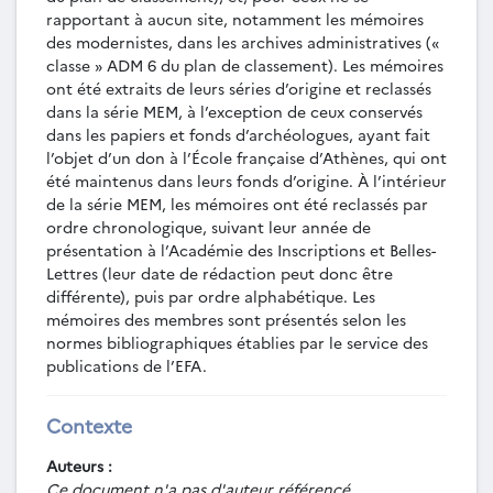
Mégare, mémoire de membre de 2e année,
rapportant à aucun site, notamment les mémoires
Athènes, EFA, 1980.
des modernistes, dans les archives administratives («
MEM-050 - Jacques Des Courtils, Moulures
classe » ADM 6 du plan de classement). Les mémoires
architecturales du musée de Thasos, mémoire de
ont été extraits de leurs séries d’origine et reclassés
membre de 3e année, Athènes, EFA, [1981].
dans la série MEM, à l’exception de ceux conservés
MEM-051 - Jean-Yves Empereur, Corpus des
dans les papiers et fonds d’archéologues, ayant fait
inscriptions de Delphes : décrets de la cité de
l’objet d’un don à l’École française d’Athènes, qui ont
Delphes, IVe siècle, 1ère livraison (n° 1 à 85),
été maintenus dans leurs fonds d’origine. À l’intérieur
mémoire de membre de 3e année, Athènes, EFA,
de la série MEM, les mémoires ont été reclassés par
1981.
ordre chronologique, suivant leur année de
MEM-052 - Anne Jacquemin, Le pilier de
présentation à l’Académie des Inscriptions et Belles-
Paul-Émile : étude d’un monument votif delphien,
Lettres (leur date de rédaction peut donc être
mémoire de membre de 4e année, Athènes, EFA,
différente), puis par ordre alphabétique. Les
1981.
mémoires des membres sont présentés selon les
MEM-053 - Arthur Muller, Coroplathie
normes bibliographiques établies par le service des
hellénistique de Thasos : recherches préliminaires
publications de l’EFA.
sur quelques types du sanctuaire d’Evraiocastro,
mémoire de membre de 3e année, Athènes, EFA,
Contexte
1981.
MEM-054 - Pascal Darcque, Les coquillages
Auteurs :
en pierre, en terre cuite et en faïence dans le
Ce document n'a pas d'auteur référencé.