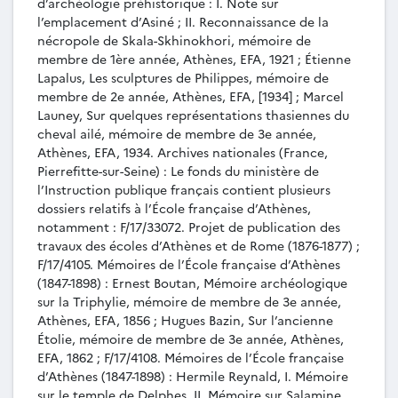
d’archéologie préhistorique : I. Note sur
mémoire de membre de 3e année, Athènes, EFA,
l’emplacement d’Asiné ; II. Reconnaissance de la
1935.
nécropole de Skala-Skhinokhori, mémoire de
MEM-021 - Michel Feyel, Les thermes du sud
membre de 1ère année, Athènes, EFA, 1921 ; Étienne
à Philippes de Macédoine, mémoire de membre
Lapalus, Les sculptures de Philippes, mémoire de
de 3e année, Athènes, EFA, 1936.
membre de 2e année, Athènes, EFA, [1934] ; Marcel
MEM-022 - Henri Van Effenterre, La
Launey, Sur quelques représentations thasiennes du
cheval ailé, mémoire de membre de 3e année,
nécropole de Dréros, mémoire de membre de 2e
Athènes, EFA, 1934. Archives nationales (France,
année, Athènes, EFA, 1937.
Pierrefitte-sur-Seine) : Le fonds du ministère de
MEM-023 - Jacques Roger, Trouvailles
l’Instruction publique français contient plusieurs
helléniques à Kirrha (Phocide), mémoire de
dossiers relatifs à l’École française d’Athènes,
membre de 3e année, Athènes, EFA, 1938.
notamment : F/17/33072. Projet de publication des
MEM-024 - Henri Van Effenterre, Olonte :
travaux des écoles d’Athènes et de Rome (1876-1877) ;
recherches de topographie historique, mémoire
F/17/4105. Mémoires de l’École française d’Athènes
de membre de 3e année, Athènes, EFA, 1938.
(1847-1898) : Ernest Boutan, Mémoire archéologique
MEM-025 - François Salviat, Une nouvelle
sur la Triphylie, mémoire de membre de 3e année,
loi thasienne : institutions judiciaires et fêtes
Athènes, EFA, 1856 ; Hugues Bazin, Sur l’ancienne
religieuses à la fin du VIe siècle av. J.-C., mémoire
Étolie, mémoire de membre de 3e année, Athènes,
de membre de 2e année, Athènes, EFA, [1956].
EFA, 1862 ; F/17/4108. Mémoires de l’École française
MEM-026 - Nicole Weill, Fouilles à
d’Athènes (1847-1898) : Hermile Reynald, I. Mémoire
l’Artemision de Thasos : les figurines de terre
sur le temple de Delphes. II. Mémoire sur Salamine,