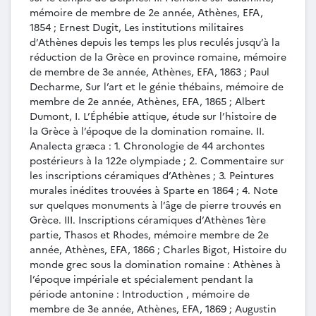
cuite, mémoire de membre de 3e année, Athènes,
mémoire de membre de 2e année, Athènes, EFA,
EFA, 1959.
1854 ; Ernest Dugit, Les institutions militaires
MEM-027 - Jean-Pierre Sodini, Les
d’Athènes depuis les temps les plus reculés jusqu’à la
monuments paléochrétiens de Thasos, mémoire
réduction de la Grèce en province romaine, mémoire
de membre de 3e année, Athènes, EFA, 1969.
de membre de 3e année, Athènes, EFA, 1863 ; Paul
MEM-028 - Jean-Jacques Maffre, Fragments
Decharme, Sur l’art et le génie thébains, mémoire de
de coupes attiques de style sévère trouvés à
membre de 2e année, Athènes, EFA, 1865 ; Albert
Dumont, I. L’Éphébie attique, étude sur l’histoire de
Athènes, mémoire de membre de 2e année,
la Grèce à l’époque de la domination romaine. II.
Athènes, EFA, 1971.
Analecta græca : 1. Chronologie de 44 archontes
MEM-029 - Jean-Jacques Maffre, Vases grecs
postérieurs à la 122e olympiade ; 2. Commentaire sur
de la collection Canellopoulos (Athènes),
les inscriptions céramiques d’Athènes ; 3. Peintures
mémoire de membre de 3e année, Athènes, EFA,
murales inédites trouvées à Sparte en 1864 ; 4. Note
1972.
sur quelques monuments à l’âge de pierre trouvés en
MEM-030 - Georges Rougemont, Le cippe
Grèce. III. Inscriptions céramiques d’Athènes 1ère
des Labyades : la loi amphictyonique de 380 :
partie, Thasos et Rhodes, mémoire membre de 2e
édition critique, mémoire de membre de 3e
année, Athènes, EFA, 1866 ; Charles Bigot, Histoire du
année, Athènes, EFA, 1972.
monde grec sous la domination romaine : Athènes à
MEM-031 - Bernard Holtzmann, Le thème
l’époque impériale et spécialement pendant la
du banquet dans la sculpture de Thasos, mémoire
période antonine : Introduction , mémoire de
de membre de 3e année, Athènes, EFA, [1972].
membre de 3e année, Athènes, EFA, 1869 ; Augustin