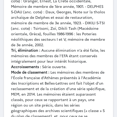
cote) : Granger, Ernest, La Crète occidentale,
monument aux hexagones : questions
Mémoire de membre de 1ère année, 1901. - DELPHES
d’architecture cycladique, mémoire de membre
5-DAU (anc. cote) : Daux, Georges, Note sur la tholos
de 3e année, Athènes, EFA, 1978.
archaïque de Delphes et essai de restauration,
MEM-044 - Michel Sève, Un décret de
mémoire de membre de 3e année, 1923. - DIKILI 5-TSI
consolation à Cyzique, mémoire de membre de
(anc. cote) : Tsirtsoni, Zoï, Dikili Tash (Macédoine
2e année, Athènes, EFA, 1978.
orientale, Grèce), fouilles 1986-1996 : les Poteries
MEM-045 - Antoine Hermary, Sculptures
néolithiques des secteurs I et V, mémoire de membre
d’Amathonte, mémoire de membre de 3e année,
de 3e année, 2002.
Athènes, EFA, 1979.
Tri, élimination :
Aucune élimination n’a été faite, les
MEM-046 - Michel Sève, Voyageurs et
mémoires des membres de l’EFA étant conservés
artistes à Argos XVIe-XIXe siècles, mémoire de
intégralement pour leur intérêt historique.
membre de 3e année, Athènes, EFA, 1979.
Accroissements :
Série ouverte.
MEM-047 - Antoine Hermary, Catalogue
Mode de classement :
Les mémoires des membres de
des sculptures classiques de Délos, mémoire de
l’École française d’Athènes présentés à l’Académie
membre de 3e année, Athènes, EFA, 1980.
des Inscriptions et Belles-Lettres ont fait l’objet d’un
MEM-048 - Anne Jacquemin, Le pilier des
reclassement et de la création d’une série spécifique,
MEM, en 2014. Les mémoires étaient auparavant
Messéniens : étude d’un monument votif
classés, pour ceux se rapportant à un pays, une
delphien, mémoire de membre de 3e année,
région ou un site précis, dans les séries
Athènes, EFA, 1980.
géographiques des archives scientifiques (« classe » 5
MEM-049 - Arthur Muller, Pausanias à
du plan de classement), et, pour ceux ne se