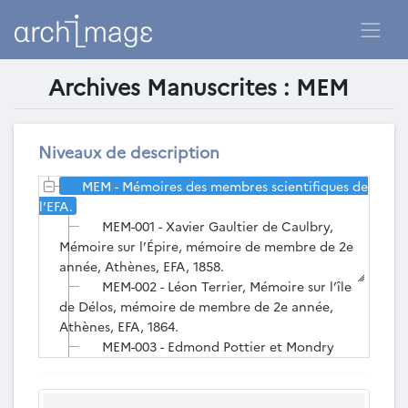
Archives Manuscrites : MEM
Liste des archives manuscrites
existantes
Niveaux de description
MEM - Mémoires des membres scientifiques de
l’EFA.
MEM-001 - Xavier Gaultier de Caulbry,
Mémoire sur l’Épire, mémoire de membre de 2e
année, Athènes, EFA, 1858.
MEM-002 - Léon Terrier, Mémoire sur l’île
de Délos, mémoire de membre de 2e année,
Athènes, EFA, 1864.
MEM-003 - Edmond Pottier et Mondry
Beaudouin, Voyage archéologique dans l’île de
Chypre, fait pendant les mois d’août à novembre
1878, mémoire de membre de 2e année, Athènes,