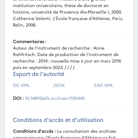
musicale, mémoire de membre de 3e année,
institution universitaire, thèse de doctorat en
Athènes, EFA, [1985].
histoire, université de Provence Aix-Marseille I, 2000.
MEM-060 - Jean-Michel Saulnier, Catalogue
Catherine Valenti, L’École française d’Athènes, Paris,
des monnaies byzantines de Thasos, mémoire de
Belin, 2006.
membre de 3e année, Athènes, EFA, [1985].
MEM-061 - Annie Bélis, Étude des fragments
Commentaires :
d’auloi de Délos : recherches philologiques et
Auteur de l'instrument de recherche : Anne
archéologiques, mémoire de membre de 4e
Rohfritsch. Date de production de l'instrument de
année, Athènes, EFA, 1986.
recherche : 2014 ; nouvelle mise à jour en mars 2016
MEM-062 - Vincent Déroche, Études sur
puis en septembre 2023. / / / /
Delphes paléochrétienne, mémoire de membre
Export de l'autorité
de 3e année, Athènes, EFA, 1986.
MEM-063 - Hervé Duchêne, La stèle du port
DC XML
JSON
EAD XML
: recherches sur une nouvelle inscription
thasienne, mémoire de membre de 3e année,
DOI :
10.34816/efa.archives.1105440
Athènes, EFA, 1985.
MEM-064 - Michèle Brunet, Carte
archéologique de Thasos : établissement et
Conditions d'accès et d'utilisation
études des données, mémoire de membre de 3e
année, Athènes, EFA, 1987.
Conditions d'accès :
La consultation des archives
conservées par l'École française d'Athènes se fait
MEM-065 - Vincent Déroche, Étude sur