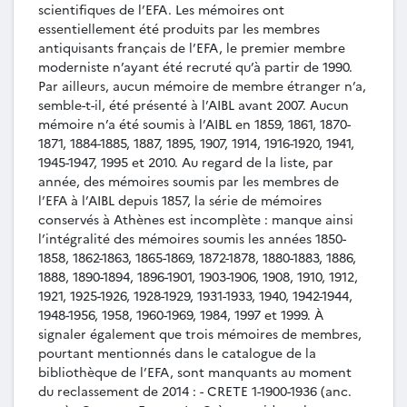
scientifiques de l’EFA. Les mémoires ont
MEM-038 - Michel Debidour, Anses
essentiellement été produits par les membres
d’amphores et tuiles timbrées de Thasos (1970-
antiquisants français de l’EFA, le premier membre
1975), mémoire de membre de 3e année, Athènes,
moderniste n’ayant été recruté qu’à partir de 1990.
EFA, [1976].
Par ailleurs, aucun mémoire de membre étranger n’a,
MEM-039 - Mary Anne Zagdoun, Bagues de
semble-t-il, été présenté à l’AIBL avant 2007. Aucun
l’Antre corycien, mémoire de membre de 4e
mémoire n’a été soumis à l’AIBL en 1859, 1861, 1870-
année, Athènes, EFA, [1976].
1871, 1884-1885, 1887, 1895, 1907, 1914, 1916-1920, 1941,
MEM-040 - Denis Feissel, Inscriptions
1945-1947, 1995 et 2010. Au regard de la liste, par
paléochrétiennes grecques et latines de
année, des mémoires soumis par les membres de
Macédoine, mémoire de membre de 3e année,
l’EFA à l’AIBL depuis 1857, la série de mémoires
Athènes, EFA, 1977.
conservés à Athènes est incomplète : manque ainsi
MEM-041 - Jean-Paul Thalmann, Céramique
l’intégralité des mémoires soumis les années 1850-
trouvée à Amathonte, mémoire de membre de 3e
1858, 1862-1863, 1865-1869, 1872-1878, 1880-1883, 1886,
année, Athènes, EFA, 1977.
1888, 1890-1894, 1896-1901, 1903-1906, 1908, 1910, 1912,
MEM-042 - Denis Feissel, Recherches sur les
1921, 1925-1926, 1928-1929, 1931-1933, 1940, 1942-1944,
1948-1956, 1958, 1960-1969, 1984, 1997 et 1999. À
inscriptions paléochrétiennes de Macédoine : les
signaler également que trois mémoires de membres,
formules funéraires, les noms de personnes,
pourtant mentionnés dans le catalogue de la
mémoire de membre de 3e année, Athènes, EFA,
bibliothèque de l’EFA, sont manquants au moment
1978.
du reclassement de 2014 : - CRETE 1-1900-1936 (anc.
MEM-043 - Marie-Christine Hellmann, Le