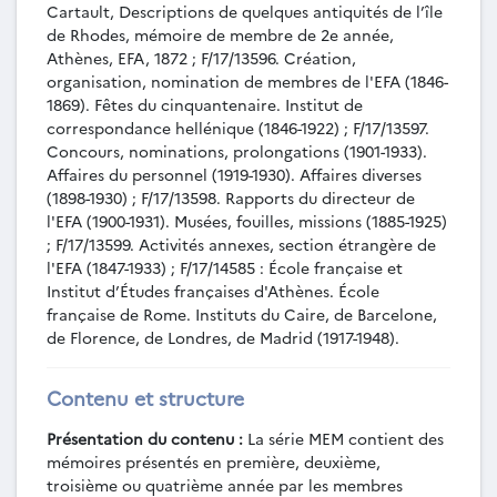
MEM-032 - Georges Rougemont, Deux
Cartault, Descriptions de quelques antiquités de l’île
inscriptions, deux sites de la campagne attique,
de Rhodes, mémoire de membre de 2e année,
mémoire de membre de 3e année, Athènes, EFA,
Athènes, EFA, 1872 ; F/17/13596. Création,
[1973].
organisation, nomination de membres de l'EFA (1846-
MEM-033 - Jean-Michel Spieser, Les
1869). Fêtes du cinquantenaire. Institut de
remparts de Thessalonique, mémoire de membre
correspondance hellénique (1846-1922) ; F/17/13597.
de 2e année, Athènes, EFA, 1973.
Concours, nominations, prolongations (1901-1933).
MEM-034 - Pierre Aupert, L’arc de triomphe
Affaires du personnel (1919-1930). Affaires diverses
(1898-1930) ; F/17/13598. Rapports du directeur de
du stade de Delphes, mémoire de membre de 3e
l'EFA (1900-1931). Musées, fouilles, missions (1885-1925)
année, Athènes, EFA, 1973.
; F/17/13599. Activités annexes, section étrangère de
MEM-035 - Jean-Michel Spieser, Les
l'EFA (1847-1933) ; F/17/14585 : École française et
mosaïques de Saint-Georges de Thessalonique,
Institut d’Études françaises d'Athènes. École
mémoire de membre de 3e année, Athènes, EFA,
française de Rome. Instituts du Caire, de Barcelone,
1974.
de Florence, de Londres, de Madrid (1917-1948).
MEM-036 - Michel Debidour, Un trésor de
monnaies romaines trouvé à Gortys d’Arcadie,
mémoire de membre de 2e année, Athènes, EFA,
Contenu et structure
[1975].
Présentation du contenu :
La série MEM contient des
MEM-037 - Mary Anne Zagdoun, Les reliefs
mémoires présentés en première, deuxième,
de Delphes, mémoire de membre de 3e année,
troisième ou quatrième année par les membres
Athènes, EFA, 1975.