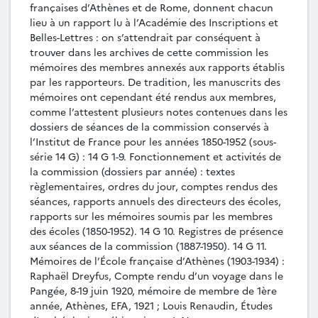
Thasos, mémoire de membre de 3e année,
françaises d’Athènes et de Rome, donnent chacun
Athènes, EFA, 1923.
lieu à un rapport lu à l’Académie des Inscriptions et
MEM-015 - Antoine Bon, Études thasiennes :
Belles-Lettres : on s’attendrait par conséquent à
les ruines antiques de l’île et en particulier les
trouver dans les archives de cette commission les
tours, mémoire de membre de 2e année,
mémoires des membres annexés aux rapports établis
Athènes, EFA, 1926.
par les rapporteurs. De tradition, les manuscrits des
mémoires ont cependant été rendus aux membres,
MEM-016 - Pierre Devambez, Les stèles
comme l’attestent plusieurs notes contenues dans les
funéraires du musée de Thasos, mémoire de
dossiers de séances de la commission conservés à
membre de 3e année, Athènes, EFA, 1930.
l’Institut de France pour les années 1850-1952 (sous-
MEM-017 - Marcel Launey, La salle
série 14 G) : 14 G 1-9. Fonctionnement et activités de
hypostyle de Thasos, mémoire de membre de 2e
la commission (dossiers par année) : textes
année, Athènes, EFA, 1933.
règlementaires, ordres du jour, comptes rendus des
MEM-018 - Étienne Lapalus, Deux temples
séances, rapports annuels des directeurs des écoles,
d’ordre corinthien du forum de Philippes,
rapports sur les mémoires soumis par les membres
mémoire de membre de 3e année, Athènes, EFA,
des écoles (1850-1952). 14 G 10. Registres de présence
1934.
aux séances de la commission (1887-1950). 14 G 11.
MEM-019 - Michel Feyel, Les fermages de
Mémoires de l’École française d’Athènes (1903-1934) :
Thespies au IIIe siècle av. J.-C., mémoire de
Raphaël Dreyfus, Compte rendu d’un voyage dans le
membre de 2e année, Athènes, EFA, [1935].
Pangée, 8-19 juin 1920, mémoire de membre de 1ère
MEM-020 - Lucien Lerat, Delphes
année, Athènes, EFA, 1921 ; Louis Renaudin, Études
préhistorique d’après les fouilles récentes,