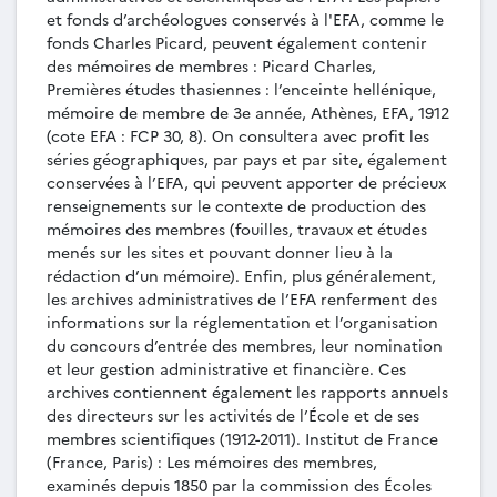
MEM-009 - Gustave Blum, Portiques de
et fonds d’archéologues conservés à l'EFA, comme le
Delphes : I. Le portique d’Attale à Delphes ; II. Le
fonds Charles Picard, peuvent également contenir
portique ouest à Delphes ; III. L’Hérôon de Pylaea
des mémoires de membres : Picard Charles,
à Delphes, mémoire de membre de 2e année,
Premières études thasiennes : l’enceinte hellénique,
Athènes, EFA, 1913.
mémoire de membre de 3e année, Athènes, EFA, 1912
(cote EFA : FCP 30, 8). Οn consultera avec profit les
MEM-010 - Charles Avezou, Les
séries géographiques, par pays et par site, également
établissements gymnastiques de Délos : I. Le
conservées à l’EFA, qui peuvent apporter de précieux
gymnase ; II. La palestre ; III. Appendices,
renseignements sur le contexte de production des
mémoire de membre de 4e année, Athènes, EFA,
mémoires des membres (fouilles, travaux et études
1914.
menés sur les sites et pouvant donner lieu à la
MEM-011 - Georges Daux, Le Trésor de
rédaction d’un mémoire). Enfin, plus généralement,
Sicyone et ses fondations, mémoire de membre
les archives administratives de l’EFA renferment des
de 1ère année, Athènes, EFA, 1921.
informations sur la réglementation et l’organisation
MEM-012 - Jean Charbonneaux, Le théâtre
du concours d’entrée des membres, leur nomination
de Philippes, mémoire de membre de 1ère année,
et leur gestion administrative et financière. Ces
Athènes, EFA, [1922].
archives contiennent également les rapports annuels
MEM-013 - André-Jean Festugière, Le
des directeurs sur les activités de l’École et de ses
sanctuaire de Silvain, mémoire de membre de
membres scientifiques (1912-2011). Institut de France
1ère année, Athènes, EFA, 1922.
(France, Paris) : Les mémoires des membres,
MEM-014 - Georges Daux, Le théâtre de
examinés depuis 1850 par la commission des Écoles