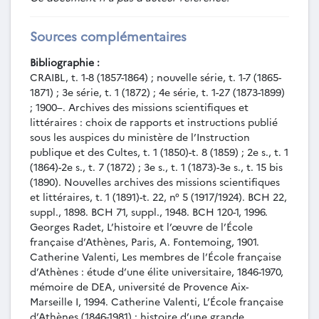
monde minoen, mémoire de membre de 3e
année, Athènes, EFA, 1982.
Sources complémentaires
MEM-055 - Jean-Yves Empereur, Les
amphores de Délos, mémoire de membre de 4e
Bibliographie :
année, Athènes, EFA, 1982.
CRAIBL, t. 1-8 (1857-1864) ; nouvelle série, t. 1-7 (1865-
MEM-056 - Dominique Mulliez, Les
1871) ; 3e série, t. 1 (1872) ; 4e série, t. 1-27 (1873-1899)
affranchissements du théâtre de Delphes :
; 1900–. Archives des missions scientifiques et
première partie, révision des FD III 6, n° 1 à 124,
littéraires : choix de rapports et instructions publié
mémoire de membre de 3e année, Athènes, EFA,
sous les auspices du ministère de l’Instruction
1982.
publique et des Cultes, t. 1 (1850)-t. 8 (1859) ; 2e s., t. 1
(1864)-2e s., t. 7 (1872) ; 3e s., t. 1 (1873)-3e s., t. 15 bis
MEM-057 - Pascal Darcque, Recherches sur
(1890). Nouvelles archives des missions scientifiques
Mycènes : essai de description des bâtiments de
et littéraires, t. 1 (1891)-t. 22, n° 5 (1917/1924). BCH 22,
l’époque mycénienne, mémoire de membre de 4e
suppl., 1898. BCH 71, suppl., 1948. BCH 120-1, 1996.
année, Athènes, EFA, 1983.
Georges Radet, L’histoire et l’œuvre de l’École
MEM-058 - Dominique Mulliez, Actes
française d’Athènes, Paris, A. Fontemoing, 1901.
d’affranchissement delphiques inédits ou revus,
Catherine Valenti, Les membres de l’École française
mémoire de membre de 4e année, Athènes, EFA,
d’Athènes : étude d’une élite universitaire, 1846-1970,
1983.
mémoire de DEA, université de Provence Aix-
MEM-059 - Annie Bélis, Les deux hymnes
Marseille I, 1994. Catherine Valenti, L’École française
delphiques à Apollon : étude épigraphique et
d’Athènes (1846-1981) : histoire d’une grande