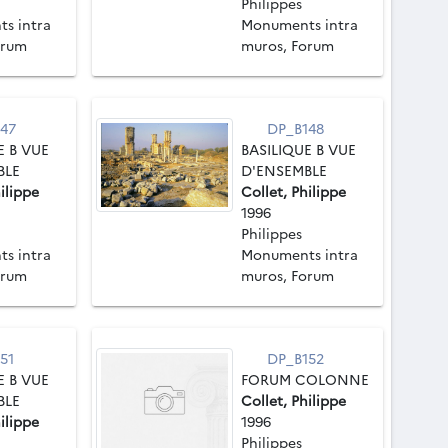
Philippes
s intra
Monuments intra
orum
muros, Forum
47
DP_B148
E B VUE
BASILIQUE B VUE
BLE
D'ENSEMBLE
ilippe
Collet, Philippe
1996
Philippes
s intra
Monuments intra
orum
muros, Forum
51
DP_B152
E B VUE
FORUM COLONNE
BLE
Collet, Philippe
ilippe
1996
Philippes