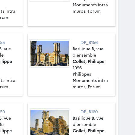
Monuments intra
s intra
muros, Forum
orum
55
DP_B156
B, vue
Basilique B, vue
le
d'ensemble
ilippe
Collet, Philippe
1996
Philippes
s intra
Monuments intra
orum
muros, Forum
59
DP_B160
B, vue
Basilique B, vue
le
d'ensemble
ilippe
Collet, Philippe