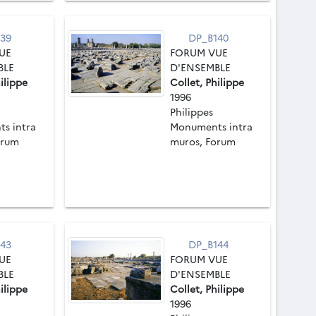
39
DP_B140
UE
FORUM VUE
BLE
D'ENSEMBLE
ilippe
Collet, Philippe
1996
Philippes
s intra
Monuments intra
orum
muros, Forum
43
DP_B144
UE
FORUM VUE
BLE
D'ENSEMBLE
ilippe
Collet, Philippe
1996