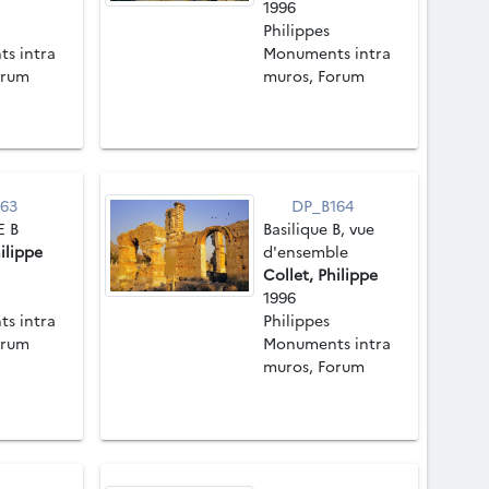
1996
Philippes
s intra
Monuments intra
orum
muros, Forum
63
DP_B164
E B
Basilique B, vue
ilippe
d'ensemble
Collet, Philippe
1996
s intra
Philippes
orum
Monuments intra
muros, Forum