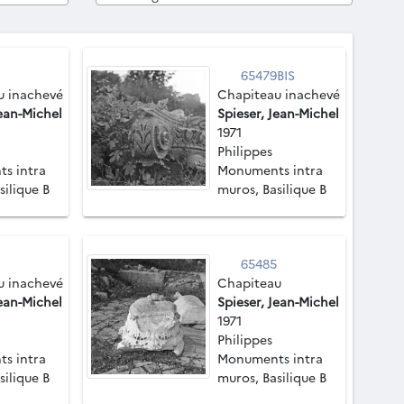
65479BIS
u inachevé
Chapiteau inachevé
Jean-Michel
Spieser, Jean-Michel
1971
Philippes
s intra
Monuments intra
silique B
muros, Basilique B
65485
u inachevé
Chapiteau
Jean-Michel
Spieser, Jean-Michel
1971
Philippes
s intra
Monuments intra
silique B
muros, Basilique B