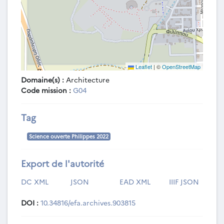
Leaflet
|
©
OpenStreetMap
Domaine(s) :
Architecture
Code mission :
G04
Tag
Science ouverte Philippes 2022
Export de l'autorité
DC XML
JSON
EAD XML
IIIF JSON
DOI :
10.34816/efa.archives.903815